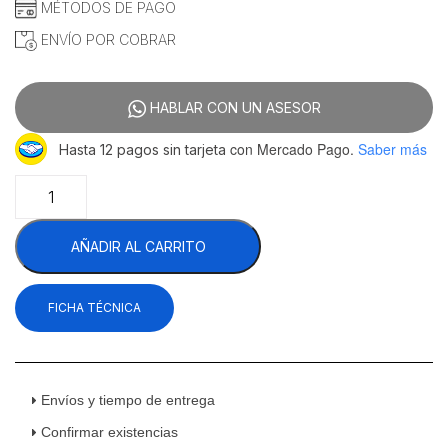
MÉTODOS DE PAGO
ENVÍO POR COBRAR
HABLAR CON UN ASESOR
con Mercado Pago.
Saber más
Hasta 12 pagos sin tarjeta
Icehaus
CHPC-
460
AÑADIR AL CARRITO
Congelador
Horizontal
Puerta
FICHA TÉCNICA
Cristal
Curvo
16
Pies
Cúbicos
Envíos y tiempo de entrega
153
Confirmar existencias
Cm