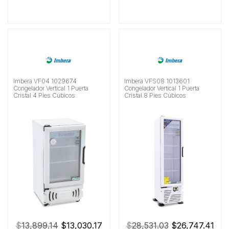
Imbera VF04 1029674
Imbera VFS08 1013601
Congelador Vertical 1 Puerta
Congelador Vertical 1 Puerta
Cristal 4 Pies Cúbicos
Cristal 8 Pies Cúbicos
El
El
El
El
$
13,899.14
$
13,030.17
$
28,531.03
$
26,747.41