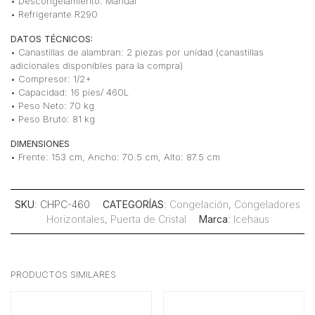
• Descongelamiento: Manual
• Refrigerante R290
DATOS TÉCNICOS:
• Canastillas de alambran: 2 piezas por unidad (canastillas
adicionales disponibles para la compra)
• Compresor: 1/2+
• Capacidad: 16 pies/ 460L
• Peso Neto: 70 kg
• Peso Bruto: 81 kg
DIMENSIONES
• Frente: 153 cm, Ancho: 70.5 cm, Alto: 87.5 cm
SKU
: CHPC-460
CATEGORÍAS
:
Congelación
,
Congeladores
Horizontales
,
Puerta de Cristal
Marca
:
Icehaus
PRODUCTOS SIMILARES