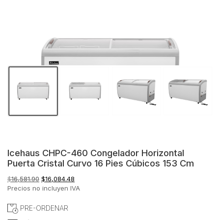
Icehaus CHPC-460 Congelador Horizontal
Puerta Cristal Curvo 16 Pies Cúbicos 153 Cm
El
El
$
16,581.90
$
16,084.48
precio
precio
Precios no incluyen IVA
original
actual
era:
es:
PRE-ORDENAR
$16,581.90.
$16,084.48.