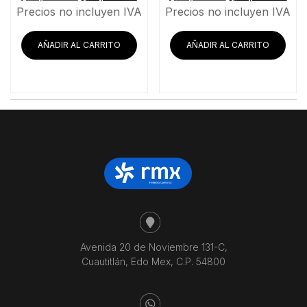
precio
precio
precio
pre
Precios no incluyen IVA
Precios no incluyen IVA
original
actual
original
act
era:
es:
era:
es:
AÑADIR AL CARRITO
AÑADIR AL CARRITO
$13,899.14.
$13,030.17.
$28,531.03.
$26
Avenida 20 de Noviembre 131-C,
Cuautitlán, Edo Mex, C.P. 54800