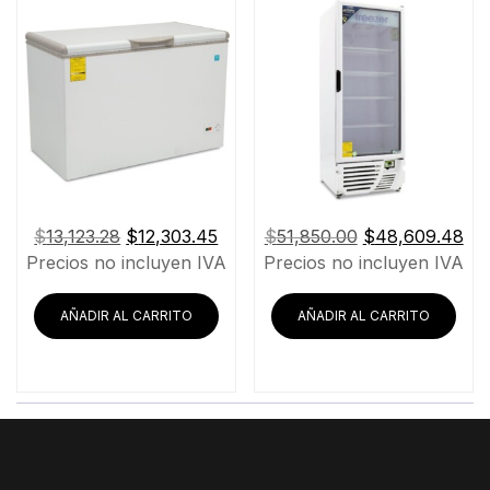
El
El
El
El
$
13,123.28
$
12,303.45
$
51,850.00
$
48,609.48
precio
precio
precio
pre
Precios no incluyen IVA
Precios no incluyen IVA
original
actual
original
act
era:
es:
era:
es:
AÑADIR AL CARRITO
AÑADIR AL CARRITO
$13,123.28.
$12,303.45.
$51,850.00.
$4