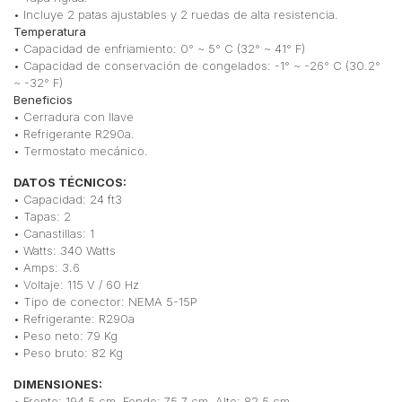
• Incluye 2 patas ajustables y 2 ruedas de alta resistencia.
Temperatura
• Capacidad de enfriamiento: 0° ~ 5° C (32° ~ 41° F)
• Capacidad de conservación de congelados: -1° ~ -26° C (30.2°
~ -32° F)
Beneficios
• Cerradura con llave
• Refrigerante R290a.
• Termostato mecánico.
DATOS TÉCNICOS:
• Capacidad: 24 ft3
• Tapas: 2
• Canastillas: 1
• Watts: 340 Watts
• Amps: 3.6
• Voltaje: 115 V / 60 Hz
• Tipo de conector: NEMA 5-15P
• Refrigerante: R290a
• Peso neto: 79 Kg
• Peso bruto: 82 Kg
DIMENSIONES:
• Frente: 194.5 cm, Fondo: 75.7 cm, Alto: 82.5 cm