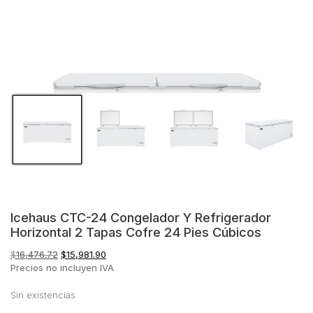
Icehaus CTC-24 Congelador Y Refrigerador
Horizontal 2 Tapas Cofre 24 Pies Cúbicos
El
El
$
16,476.72
$
15,981.90
precio
precio
Precios no incluyen IVA
original
actual
era:
es:
Sin existencias
$16,476.72.
$15,981.90.