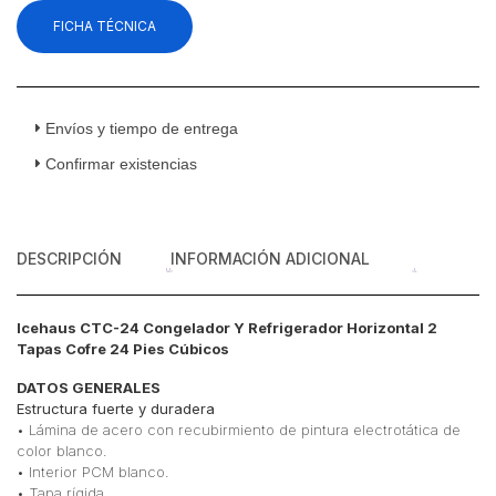
FICHA TÉCNICA
Envíos y tiempo de entrega
Confirmar existencias
DESCRIPCIÓN
INFORMACIÓN ADICIONAL
Icehaus CTC-24 Congelador Y Refrigerador Horizontal 2
Tapas Cofre 24 Pies Cúbicos
DATOS GENERALES
Estructura fuerte y duradera
• Lámina de acero con recubirmiento de pintura electrotática de
color blanco.
• Interior PCM blanco.
• Tapa rígida.