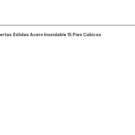
Acero
Inoxidable
15
Pies
Cúbicos
rtas Sólidas Acero Inoxidable 15 Pies Cúbicos
cantidad