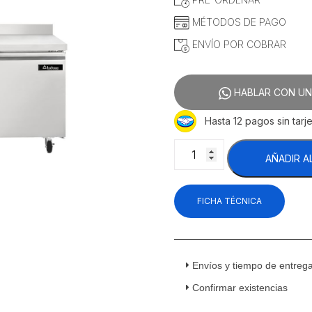
$34,260.34.
$28,55
MÉTODOS DE PAGO
ENVÍO POR COBRAR
HABLAR CON UN
Hasta 12 pagos sin tarje
Icehaus
AÑADIR A
MTR-
2P-
SS-
FICHA TÉCNICA
02
Mesa
de
Trabajo
Refrigerada
Envíos y tiempo de entreg
2
Confirmar existencias
Puertas
Sólidas