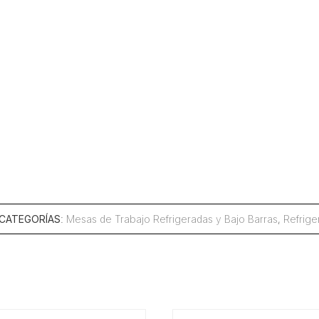
CATEGORÍAS
:
Mesas de Trabajo Refrigeradas y Bajo Barras
,
Refrige