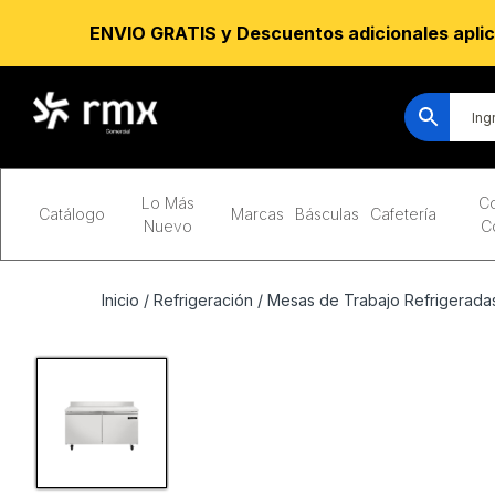
ENVIO GRATIS y Descuentos adicionales aplic
Lo Más
Co
Catálogo
Marcas
Básculas
Cafetería
Nuevo
C
Inicio
/
Refrigeración
/
Mesas de Trabajo Refrigeradas