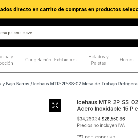
ados directo en carrito de compras en productos selec
cina y
Helados y
Congelación
Exhibidores
Hornos
occión
Paletas
 y Bajo Barras
/ Icehaus MTR-2P-SS-02 Mesa de Trabajo Refrigerada
Icehaus MTR-2P-SS-02 
Acero Inoxidable 15 Pi
El
El
$
34,260.34
$
28,550.86
precio
precio
Precios no incluyen IVA
original
actual
PRE-ORDENAR
era:
es: