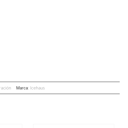
ración
Marca
:
Icehaus