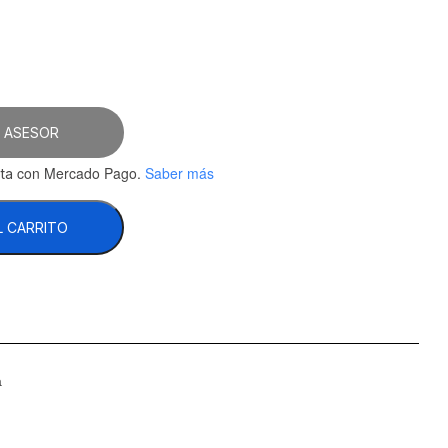
0.86.
 ASESOR
con Mercado Pago.
Saber más
ta
L CARRITO
a