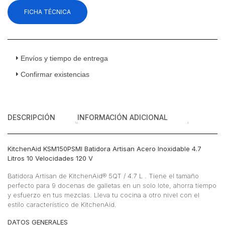
FICHA TÉCNICA
Envíos y tiempo de entrega
Confirmar existencias
DESCRIPCIÓN
INFORMACIÓN ADICIONAL
KitchenAid KSM150PSMI Batidora Artisan Acero Inoxidable 4.7
Litros 10 Velocidades 120 V
Batidora Artisan de KitchenAid® 5QT / 4.7 L . Tiene el tamaño
perfecto para 9 docenas de galletas en un solo lote, ahorra tiempo
y esfuerzo en tus mezclas. Lleva tu cocina a otro nivel con el
estilo característico de KitchenAid.
DATOS GENERALES