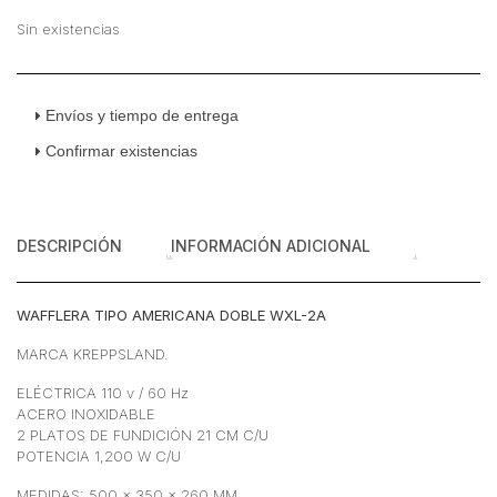
original
actual
era:
es:
Sin existencias
$7,150.86.
$6,359.48.
Envíos y tiempo de entrega
Confirmar existencias
DESCRIPCIÓN
INFORMACIÓN ADICIONAL
WAFFLERA TIPO AMERICANA DOBLE WXL-2A
MARCA KREPPSLAND.
ELÉCTRICA 110 v / 60 Hz
ACERO INOXIDABLE
2 PLATOS DE FUNDICIÓN 21 CM C/U
POTENCIA 1,200 W C/U
MEDIDAS: 500 x 350 x 260 MM.