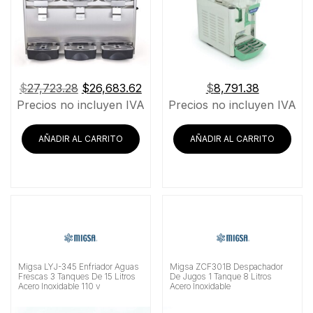
El
El
$
27,723.28
$
26,683.62
$
8,791.38
precio
precio
Precios no incluyen IVA
Precios no incluyen IVA
original
actual
era:
es:
AÑADIR AL CARRITO
AÑADIR AL CARRITO
$27,723.28.
$26,683.62.
Migsa LYJ-345 Enfriador Aguas
Migsa ZCF301B Despachador
Frescas 3 Tanques De 15 Litros
De Jugos 1 Tanque 8 Litros
Acero Inoxidable 110 v
Acero Inoxidable