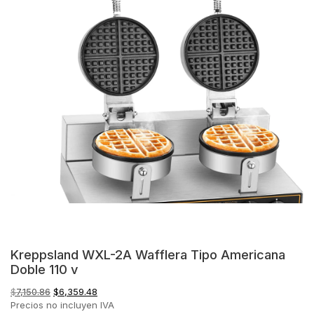
Kreppsland WXL-2A Wafflera Tipo Americana
Doble 110 v
El
El
$
7,150.86
$
6,359.48
precio
precio
Precios no incluyen IVA