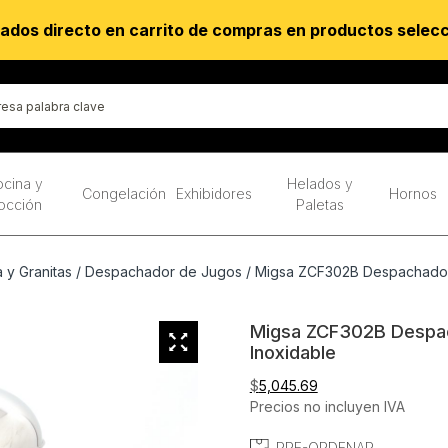
ados directo en carrito de compras en productos selec
cina y
Helados y
Congelación
Exhibidores
Hornos
occión
Paletas
y Granitas
/
Despachador de Jugos
/ Migsa ZCF302B Despachador 
Migsa ZCF302B Despac
Inoxidable
$
5,045.69
Precios no incluyen IVA
PRE-ORDENAR