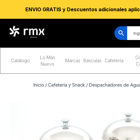
ENVIO GRATIS y Descuentos adicionales aplic
Lo Más
Co
Catálogo
Marcas
Básculas
Cafetería
Nuevo
C
Inicio
/
Cafetería y Snack
/
Despachadores de Agua 