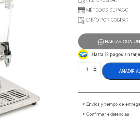
MÉTODOS DE PAGO
ENVÍO POR COBRAR
HABLAR CON UN
Hasta 12 pagos sin tarje
Migsa
AÑADIR A
ZCF302B
Despachador
De
Jugos
2
Envíos y tiempo de entreg
Tanques
8
Confirmar existencias
Litros
c/u
Acero
Inoxidable