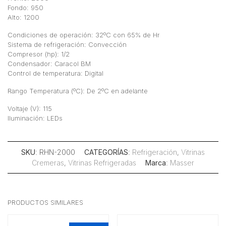
Fondo: 950
Alto: 1200
Condiciones de operación: 32ºC con 65% de Hr
Sistema de refrigeración: Convección
Compresor (hp): 1/2
Condensador: Caracol BM
Control de temperatura: Digital
Rango Temperatura (ºC): De 2ºC en adelante
Voltaje (V): 115
Iluminación: LEDs
SKU
: RHN-2000
CATEGORÍAS
:
Refrigeración
,
Vitrinas
Cremeras
,
Vitrinas Refrigeradas
Marca
:
Masser
PRODUCTOS SIMILARES