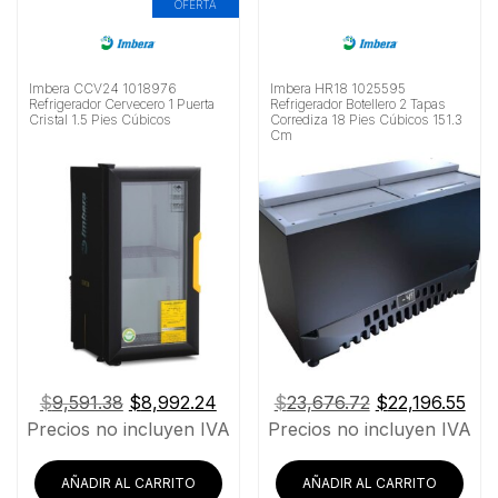
OFERTA
Imbera CCV24 1018976
Imbera HR18 1025595
Refrigerador Cervecero 1 Puerta
Refrigerador Botellero 2 Tapas
Cristal 1.5 Pies Cúbicos
Corrediza 18 Pies Cúbicos 151.3
Cm
El
El
El
El
$
9,591.38
$
8,992.24
$
23,676.72
$
22,196.55
precio
precio
precio
pre
Precios no incluyen IVA
Precios no incluyen IVA
original
actual
original
act
era:
es:
era:
es:
AÑADIR AL CARRITO
AÑADIR AL CARRITO