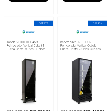
$9,591.38.
$8,992.24.
$23,676.72.
$22
OFERTA
OFERTA
Imbera VL100 1018459
Imbera VR25 N 1019879
Refrigerador Vertical Cobalt 1
Refrigerador Vertical Cobalt 1
Puerta Cristal 9 Pies Cúbicos
Puerta Cristal 25 Pies Cúbicos