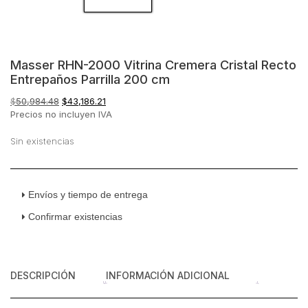
Masser RHN-2000 Vitrina Cremera Cristal Recto
Entrepaños Parrilla 200 cm
El
El
$
50,984.48
$
43,186.21
precio
precio
Precios no incluyen IVA
original
actual
era:
es:
Sin existencias
$50,984.48.
$43,186.21.
Envíos y tiempo de entrega
Confirmar existencias
DESCRIPCIÓN
INFORMACIÓN ADICIONAL