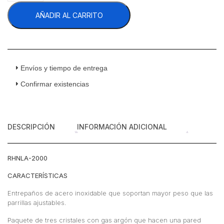
2000
AÑADIR AL CARRITO
Vitrina
Cremera
Cristal
Recto
Entrepaños
Acero
Envíos y tiempo de entrega
Inoxidable
Confirmar existencias
200
cm
cantidad
DESCRIPCIÓN
INFORMACIÓN ADICIONAL
RHNLA-2000
CARACTERÍSTICAS
Entrepaños de acero inoxidable que soportan mayor peso que las
parrillas ajustables.
Paquete de tres cristales con gas argón que hacen una pared