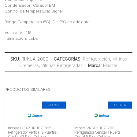
Condensador: Caracol BM
Control de temperatura: Digital
Rango Temperatura (ºC): De 2ºC en adelante
Voltaje (V): 115
Iluminación: LEDs
SKU
: RHNLA-2000
CATEGORÍAS
:
Refrigeración
,
Vitrinas
Cremeras
,
Vitrinas Refrigeradas
Marca
:
Masser
PRODUCTOS SIMILARES
OFERTA
OFERTA
Imbera G342 3P 1023825
Imbera VRS05 1023798
Refrigerador Vertical 3 Puertas
Refrigerador Vertical 1 Puerta
Cristal 42 Pies Cúbicos
Cristal 5 Pies Cúbicos