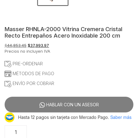
Masser RHNLA-2000 Vitrina Cremera Cristal
Recto Entrepaños Acero Inoxidable 200 cm
El
El
$
44,853.45
$
37,993.97
precio
precio
Precios no incluyen IVA
original
actual
era:
es:
PRE-ORDENAR
$44,853.45.
$37,993.97.
MÉTODOS DE PAGO
ENVÍO POR COBRAR
HABLAR CON UN ASESOR
con Mercado Pago.
Saber más
Hasta 12 pagos sin tarjeta
Masser
RHNLA-