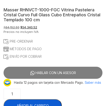
Masser RHNVCT-1000-FGC Vitrina Pastelera
Cristal Curvo Full Glass Cubo Entrepaños Cristal
Templado 100 cm
El
El
$
64,152.59
$
54,340.52
precio
precio
Precios no incluyen IVA
original
actual
era:
es:
PRE-ORDENAR
$64,152.59.
$54,340.52.
MÉTODOS DE PAGO
ENVÍO POR COBRAR
HABLAR CON UN ASESOR
con Mercado Pago.
Saber más
Hasta 12 pagos sin tarjeta
Masser
RHNVCT-
1000-
AÑADIR AL CARRITO
FGC