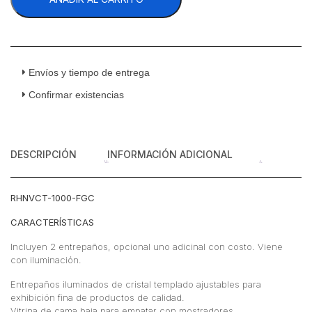
Vitrina
Pastelera
Cristal
Curvo
Full
Envíos y tiempo de entrega
Glass
Confirmar existencias
Cubo
Entrepaños
Cristal
Templado
DESCRIPCIÓN
INFORMACIÓN ADICIONAL
100
cm
cantidad
RHNVCT-1000-FGC
CARACTERÍSTICAS
Incluyen 2 entrepaños, opcional uno adicinal con costo. Viene
con iluminación.
Entrepaños iluminados de cristal templado ajustables para
exhibición fina de productos de calidad.
Vitrina de cama baja para empatar con mostradores.