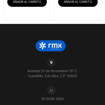
era:
es:
era:
es:
AÑADIR AL CARRITO
AÑADIR AL CARRITO
$31,484.48.
$29,516.38.
$25,210.34.
$23
Avenida 20 de Noviembre 131-C,
Cuautitlán, Edo Mex, C.P. 54800
55 6096 3968