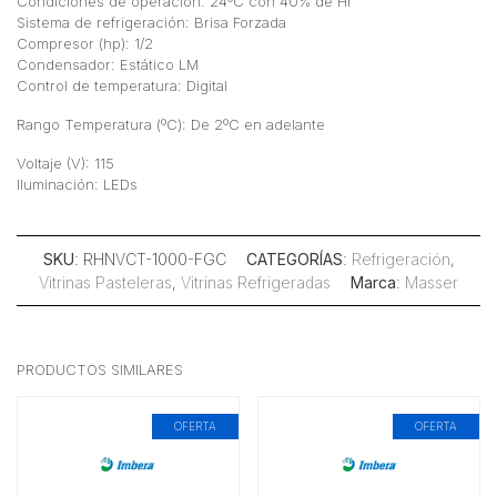
Condiciones de operación: 24ºC con 40% de Hr
Sistema de refrigeración: Brisa Forzada
Compresor (hp): 1/2
Condensador: Estático LM
Control de temperatura: Digital
Rango Temperatura (ºC): De 2ºC en adelante
Voltaje (V): 115
Iluminación: LEDs
SKU
: RHNVCT-1000-FGC
CATEGORÍAS
:
Refrigeración
,
Vitrinas Pasteleras
,
Vitrinas Refrigeradas
Marca
:
Masser
PRODUCTOS SIMILARES
OFERTA
OFERTA