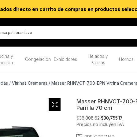
ados directo en carrito de compras en productos selec
cina y
Helados y
Congelación
Exhibidores
Hornos
occión
Paletas
adas
/
Vitrinas Cremeras
/ Masser RHNVCT-700-EPN Vitrina Cremera C
Masser RHNVCT-700-EP
Parrilla 70 cm
El
El
$
36,308.62
$
30,755.17
precio
precio
Precios no incluyen IVA
original
actual
PRE-ORDENAR
era:
es: