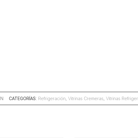
PN
CATEGORÍAS
:
Refrigeración
,
Vitrinas Cremeras
,
Vitrinas Refrige