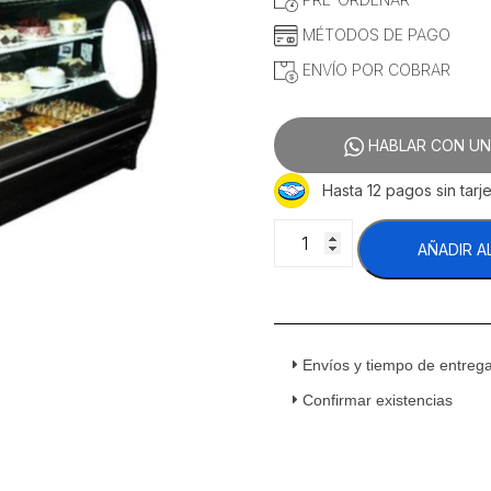
$36,308.62.
$30,755
MÉTODOS DE PAGO
ENVÍO POR COBRAR
HABLAR CON UN
Hasta 12 pagos sin tarje
Masser
AÑADIR A
RHNVCT-
700-
EPN
Vitrina
Cremera
Envíos y tiempo de entreg
Cristal
Curvo
Confirmar existencias
Entrepaños
Parrilla
70
cm