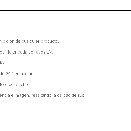
cantidad
xhibición de cualquier producto.
dir la entrada de rayos UV.
to.
de 2ºC en adelante.
nto o despacho.
ncia e imagen, resaltando la calidad de sus