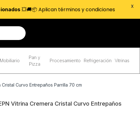
X
💥🚚📦 Aplican términos y condiciones
cionados
Pan y
Mobiliario
Procesamiento
Refrigeración
Vitrinas
Pizza
ristal Curvo Entrepaños Parrilla 70 cm
N Vitrina Cremera Cristal Curvo Entrepaños