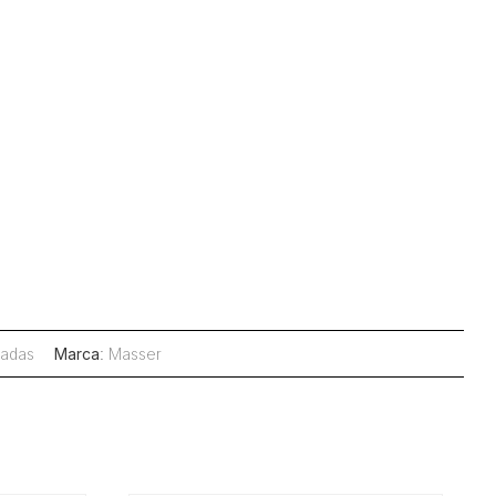
radas
Marca
:
Masser