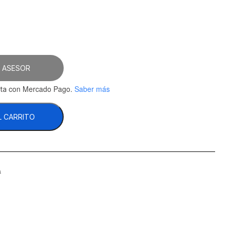
.17.
 ASESOR
con Mercado Pago.
Saber más
ta
L CARRITO
a