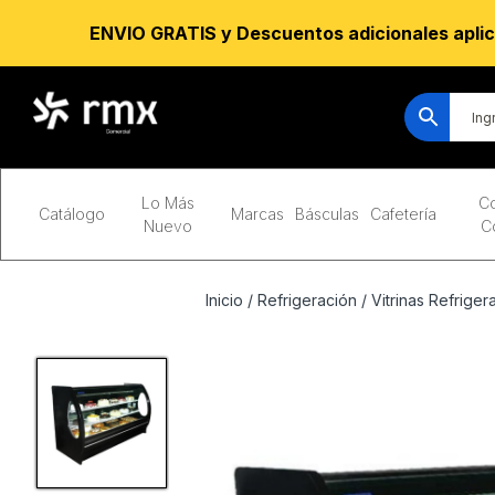
ENVIO GRATIS y Descuentos adicionales aplic
Lo Más
Co
Catálogo
Marcas
Básculas
Cafetería
Nuevo
C
Inicio
/
Refrigeración
/
Vitrinas Refriger