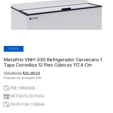
OFERTA
Metalfrío VNH-330 Refrigerador Cervecero 1
Tapa Corrediza 12 Pies Cúbicos 117.4 Cm
El
El
$
23,062.93
$
20,381.03
precio
precio
Precios no incluyen IVA
original
actual
era:
es:
PRE-ORDENAR
$23,062.93.
$20,381.03.
MÉTODOS DE PAGO
ENVÍO POR COBRAR