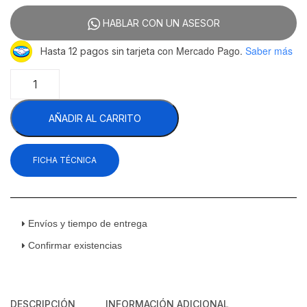
HABLAR CON UN ASESOR
con Mercado Pago.
Saber más
Hasta 12 pagos sin tarjeta
Metalfrío
VNH-
330
AÑADIR AL CARRITO
Refrigerador
Cervecero
1
FICHA TÉCNICA
Tapa
Corrediza
12
Pies
Cúbicos
Envíos y tiempo de entrega
117.4
Confirmar existencias
Cm
cantidad
DESCRIPCIÓN
INFORMACIÓN ADICIONAL