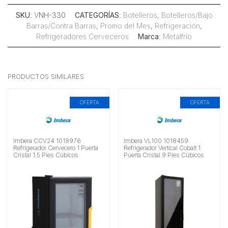
SKU
: VNH-330
CATEGORÍAS
:
Botelleros
,
Botelleros/Bajo
Barras/Contra Barras
,
Promo del Mes
,
Refrigeración
,
Refrigeradores Cerveceros
Marca
:
Metalfrío
PRODUCTOS SIMILARES
OFERTA
OFERTA
Imbera CCV24 1018976
Imbera VL100 1018459
Refrigerador Cervecero 1 Puerta
Refrigerador Vertical Cobalt 1
Cristal 1.5 Pies Cúbicos
Puerta Cristal 9 Pies Cúbicos