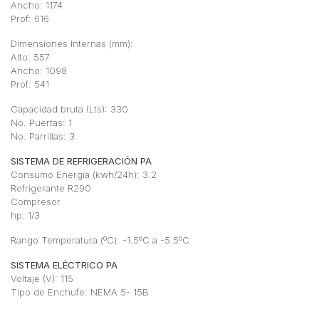
Ancho: 1174
Prof: 616
Dimensiones Internas (mm):
Alto: 557
Ancho: 1098
Prof: 541
Capacidad bruta (Lts): 330
No. Puertas: 1
No. Parrillas: 3
SISTEMA DE REFRIGERACIÓN PA
Consumo Energía (kwh/24h): 3.2
Refrigerante R290
Compresor
hp: 1/3
Rango Temperatura (ºC): -1.5ºC a -5.5ºC
SISTEMA ELÉCTRICO PA
Voltaje (V): 115
Tipo de Enchufe: NEMA 5- 15B