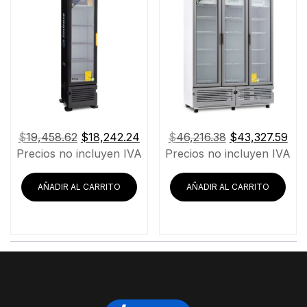
El
El
El
El
$
19,458.62
$
18,242.24
$
46,216.38
$
43,327.59
precio
precio
precio
pre
Precios no incluyen IVA
Precios no incluyen IVA
original
actual
original
act
era:
es:
era:
es:
AÑADIR AL CARRITO
AÑADIR AL CARRITO
$19,458.62.
$18,242.24.
$46,216.38.
$43