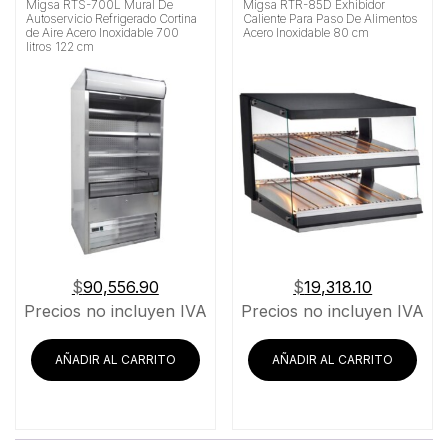
Migsa RTS-700L Mural De
Migsa RTR-85D Exhibidor
Autoservicio Refrigerado Cortina
Caliente Para Paso De Alimentos
de Aire Acero Inoxidable 700
Acero Inoxidable 80 cm
litros 122 cm
$
90,556.90
$
19,318.10
Precios no incluyen IVA
Precios no incluyen IVA
AÑADIR AL CARRITO
AÑADIR AL CARRITO