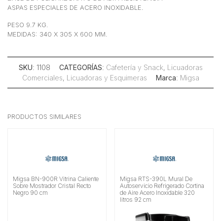
ASPAS ESPECIALES DE ACERO INOXIDABLE.
PESO 9.7 KG.
MEDIDAS: 340 X 305 X 600 MM.
SKU
: 1108
CATEGORÍAS
:
Cafetería y Snack
,
Licuadoras
Comerciales
,
Licuadoras y Esquimeras
Marca
:
Migsa
PRODUCTOS SIMILARES
Migsa BN-900R Vitrina Caliente
Migsa RTS-390L Mural De
Sobre Mostrador Cristal Recto
Autoservicio Refrigerado Cortina
Negro 90 cm
de Aire Acero Inoxidable 320
litros 92 cm