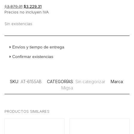
El
El
$
3,879.31
$
3,229.31
precio
precio
Precios no incluyen IVA
original
actual
era:
es:
Sin existencias
$3,879.31.
$3,229.31.
Envíos y tiempo de entrega
Confirmar existencias
SKU
: AT-6155AB
CATEGORÍAS
:
Sin categorizar
Marca
:
Migsa
PRODUCTOS SIMILARES