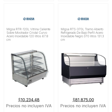
Migsa RTR-120L Vitrina Caliente
Migsa RTS-370L Tramo Abierto
Sobre Mostrador Cristal Curvo
Refrigerado De Bajo Perfil Acero
Acero Inoxidable 120 litros 67.8
Inoxidable Negro 370 litros 131.3
cm
cm
$
10,234.48
$
81,875.00
Precios no incluyen IVA
Precios no incluyen IVA