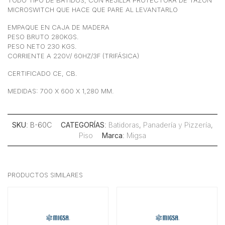
TODO TIPO DE BATIDOS, CON REJILLA PROTECTORA DE TAZÓN
MICROSWITCH QUE HACE QUE PARE AL LEVANTARLO
EMPAQUE EN CAJA DE MADERA
PESO BRUTO 280KGS.
PESO NETO 230 KGS.
CORRIENTE A 220V/ 60HZ/3F (TRIFÁSICA)
CERTIFICADO CE, CB.
MEDIDAS: 700 X 600 X 1,280 MM.
SKU
: B-60C
CATEGORÍAS
:
Batidoras
,
Panadería y Pizzería
,
Piso
Marca
:
Migsa
PRODUCTOS SIMILARES