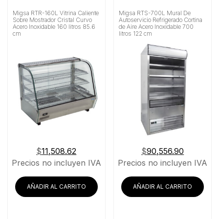
Migsa RTR-160L Vitrina Caliente
Migsa RTS-700L Mural De
Sobre Mostrador Cristal Curvo
Autoservicio Refrigerado Cortina
Acero Inoxidable 160 litros 85.6
de Aire Acero Inoxidable 700
cm
litros 122 cm
$
11,508.62
$
90,556.90
Precios no incluyen IVA
Precios no incluyen IVA
AÑADIR AL CARRITO
AÑADIR AL CARRITO