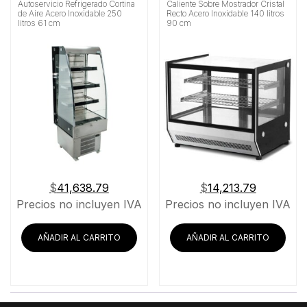
Autoservicio Refrigerado Cortina
Caliente Sobre Mostrador Cristal
de Aire Acero Inoxidable 250
Recto Acero Inoxidable 140 litros
litros 61 cm
90 cm
$
41,638.79
$
14,213.79
Precios no incluyen IVA
Precios no incluyen IVA
AÑADIR AL CARRITO
AÑADIR AL CARRITO