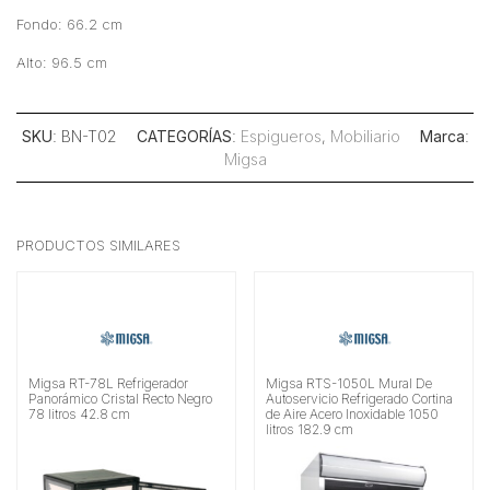
Fondo: 66.2 cm
Alto: 96.5 cm
SKU
: BN-T02
CATEGORÍAS
:
Espigueros
,
Mobiliario
Marca
:
Migsa
PRODUCTOS SIMILARES
Migsa RT-78L Refrigerador
Migsa RTS-1050L Mural De
Panorámico Cristal Recto Negro
Autoservicio Refrigerado Cortina
78 litros 42.8 cm
de Aire Acero Inoxidable 1050
litros 182.9 cm