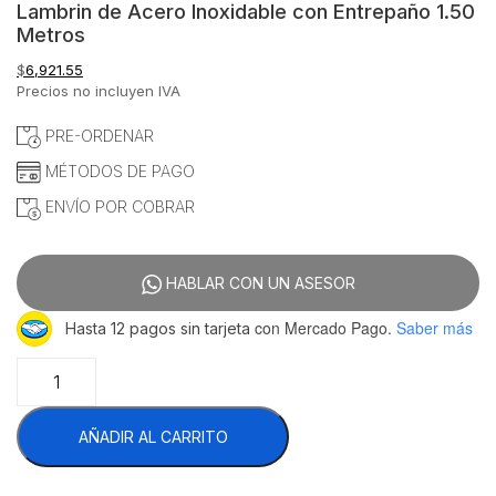
Lambrin de Acero Inoxidable con Entrepaño 1.50
Metros
$
6,921.55
Precios no incluyen IVA
PRE-ORDENAR
MÉTODOS DE PAGO
ENVÍO POR COBRAR
HABLAR CON UN ASESOR
con Mercado Pago.
Saber más
Hasta 12 pagos sin tarjeta
Migsa
BN-
W04/150
AÑADIR AL CARRITO
Mesa
de
Trabajo