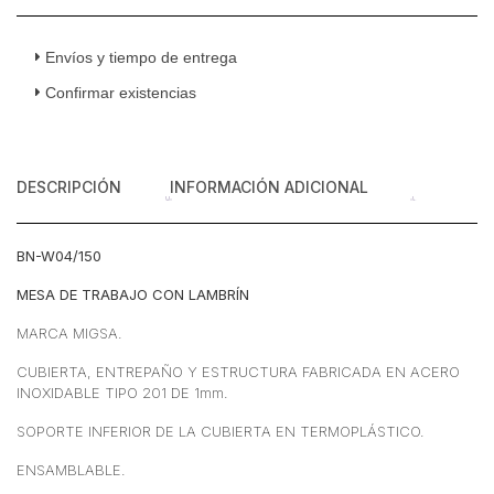
con
Lambrin
de
Envíos y tiempo de entrega
Acero
Confirmar existencias
Inoxidable
con
Entrepaño
1.50
DESCRIPCIÓN
INFORMACIÓN ADICIONAL
Metros
cantidad
BN-W04/150
MESA DE TRABAJO CON LAMBRÍN
MARCA MIGSA.
CUBIERTA, ENTREPAÑO Y ESTRUCTURA FABRICADA EN ACERO
INOXIDABLE TIPO 201 DE 1mm.
SOPORTE INFERIOR DE LA CUBIERTA EN TERMOPLÁSTICO.
ENSAMBLABLE.