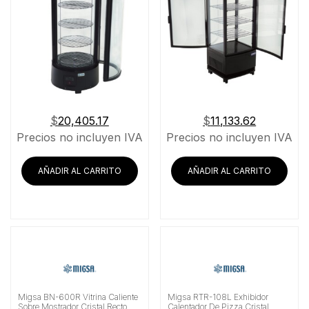
$
20,405.17
$
11,133.62
Precios no incluyen IVA
Precios no incluyen IVA
AÑADIR AL CARRITO
AÑADIR AL CARRITO
Migsa BN-600R Vitrina Caliente
Migsa RTR-108L Exhibidor
Sobre Mostrador Cristal Recto
Calentador De Pizza Cristal