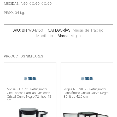
MEDIDAS: 1.50 X 0.60 X 0.90 m.
PESO: 34 Kg.
SKU
: BN-W04/150
CATEGORÍAS
:
Mesas de Trabajo
,
Mobiliario
Marca
:
Migsa
PRODUCTOS SIMILARES
Migsa RTC-72L Refrigerador
Migsa RT-78L 2R Refrigerador
Circular con Parrillas Giratorias
Panorámico Cristal Curvo Negro
Cristal Curvo Negro 72 litros 45
86 litros 42.5 cm
cm