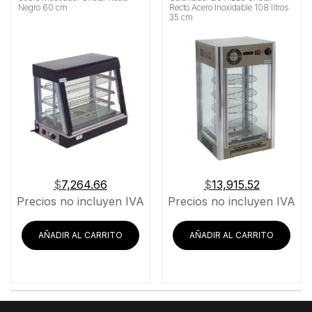
Negro 60 cm
Recto Acero Inoxidable 108 litros
35 cm
$
7,264.66
$
13,915.52
Precios no incluyen IVA
Precios no incluyen IVA
AÑADIR AL CARRITO
AÑADIR AL CARRITO