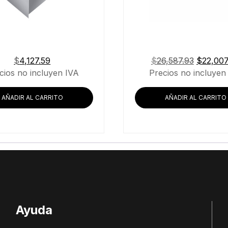
El
$
4,127.59
$
26,587.93
$
22,007
precio
cios no incluyen IVA
Precios no incluyen
original
era:
AÑADIR AL CARRITO
AÑADIR AL CARRITO
$26,587
Ayuda