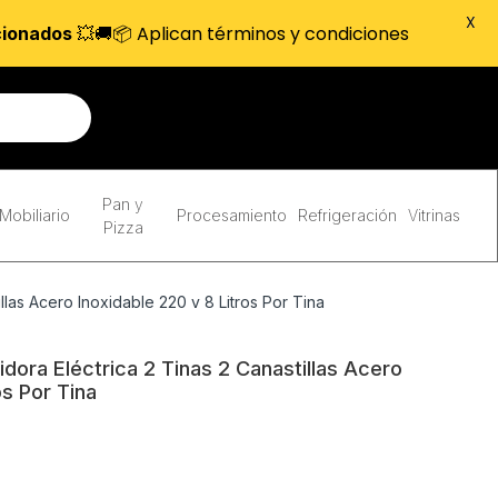
X
💥🚚📦 Aplican términos y condiciones
cionados
Pan y
Mobiliario
Procesamiento
Refrigeración
Vitrinas
Pizza
las Acero Inoxidable 220 v 8 Litros Por Tina
ora Eléctrica 2 Tinas 2 Canastillas Acero
os Por Tina