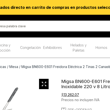
ados directo en carrito de compras en productos selec
cina y
Helados y
Congelación
Exhibidores
Hornos
occión
Paletas
icas
/
Mesa
/ Migsa BN600-E601 Freidora Eléctrica 2 Tinas 2 Canastil
Migsa BN600-E601 Freid
Inoxidable 220 v 8 Litr
$
13,262.07
Precios no incluyen IVA
PRE-ORDENAR