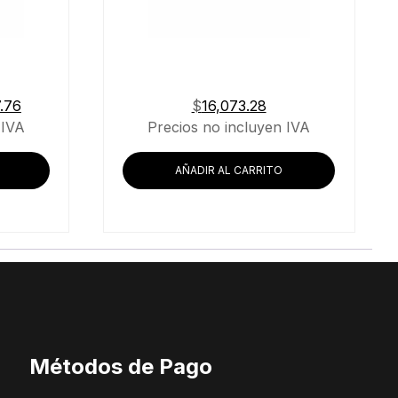
El
.76
$
16,073.28
precio
 IVA
Precios no incluyen IVA
actual
es:
AÑADIR AL CARRITO
.93.
$22,007.76.
Métodos de Pago