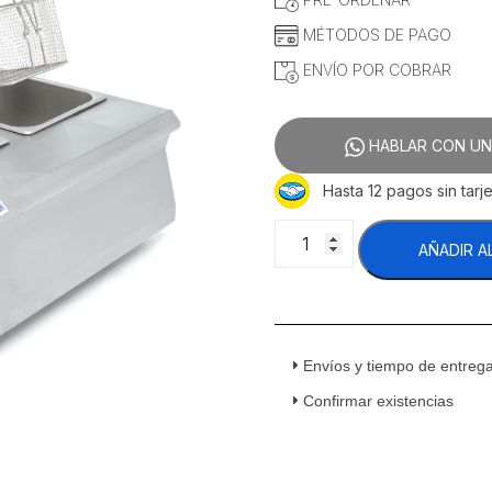
MÉTODOS DE PAGO
ENVÍO POR COBRAR
HABLAR CON UN
Hasta 12 pagos sin tarje
Migsa
AÑADIR A
BN600-
E601
Freidora
Eléctrica
2
Envíos y tiempo de entreg
Tinas
2
Confirmar existencias
Canastillas
Acero
Inoxidable
220