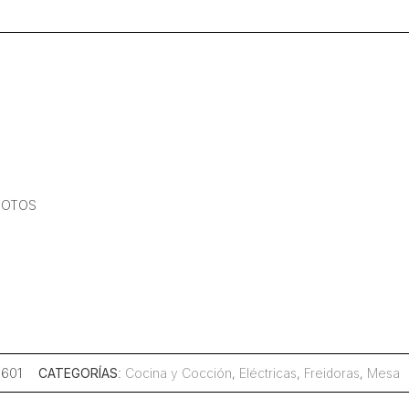
v
8
Litros
Por
Tina
cantidad
LOTOS
E601
CATEGORÍAS
:
Cocina y Cocción
,
Eléctricas
,
Freidoras
,
Mesa