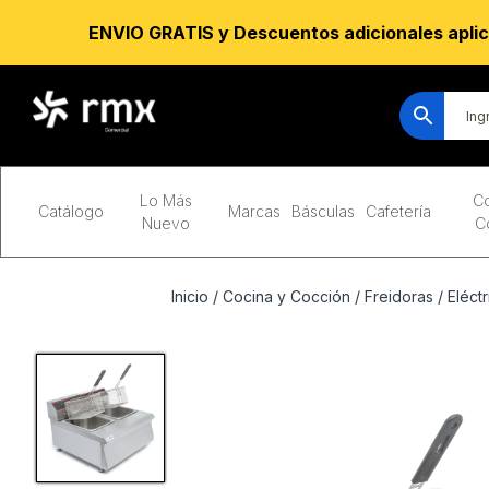
ENVIO GRATIS y Descuentos adicionales aplic
Lo Más
Co
Catálogo
Marcas
Básculas
Cafetería
Nuevo
C
Inicio
/
Cocina y Cocción
/
Freidoras
/
Eléctr