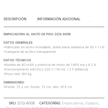
DESCRIPCIÓN
INFORMACIÓN ADICIONAL
EMPACADORA AL VACÍO DE PISO. DZQ-600B
DATOS GENERALES
•Fabricado en acero inoxidable, doble barra selladora de 55 x 1 cm
•Campana de acrílico transparente
DATOS TÉCNICOS
•Bomba de 40 m3/h y potencia de motor de 1,800 kw y 8.2 A.
•Funcionamiento eléctrico 220 V / 60 Hz. / 2 F (bifásica)
•Peso neto 190 kg.
DIMENSIONES:
•Frente: 72.2 cm, Fondo: 72 cm, Alto: 97.6 cm
SKU
: DZQ-600B
CATEGORÍAS
:
Empacadoras
,
Equipos
,