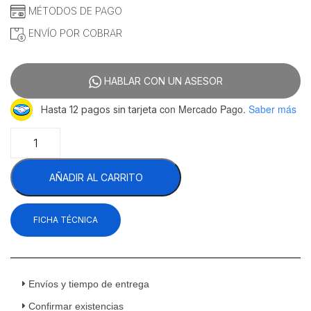
MÉTODOS DE PAGO
ENVÍO POR COBRAR
HABLAR CON UN ASESOR
con Mercado Pago.
Saber más
Hasta 12 pagos sin tarjeta
Migsa
DZQ-
600B
AÑADIR AL CARRITO
Empacadora
Al
Vacío
FICHA TÉCNICA
Piso
Acero
Inoxidable
220
v
Envíos y tiempo de entrega
cantidad
Confirmar existencias