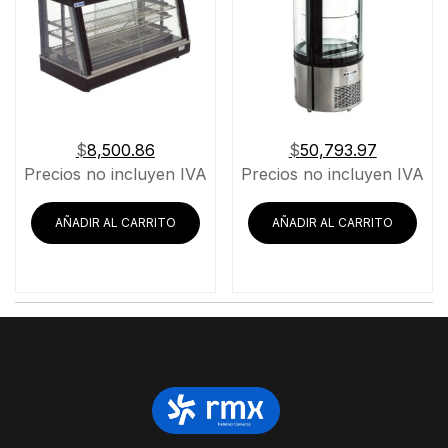
$
8,500.86
$
50,793.97
Precios no incluyen IVA
Precios no incluyen IVA
AÑADIR AL CARRITO
AÑADIR AL CARRITO