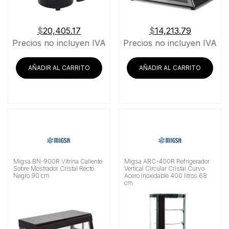
$
20,405.17
$
14,213.79
Precios no incluyen IVA
Precios no incluyen IVA
AÑADIR AL CARRITO
AÑADIR AL CARRITO
Migsa BN-900R Vitrina Caliente
Migsa ARC-400R Refrigerador
Sobre Mostrador Cristal Recto
Vertical Circular Cristal Curvo
Negro 90 cm
Acero Inoxidable 400 litros 68
cm