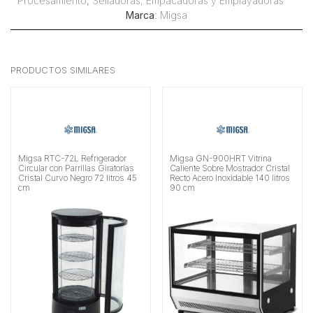
Procesamiento
,
Selladoras, Empacadoras y Emplayadoras
Marca
:
Migsa
PRODUCTOS SIMILARES
Migsa RTC-72L Refrigerador
Migsa GN-900HRT Vitrina
Circular con Parrillas Giratorias
Caliente Sobre Mostrador Cristal
Cristal Curvo Negro 72 litros 45
Recto Acero Inoxidable 140 litros
cm
90 cm