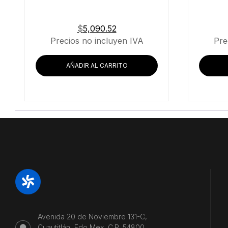
$
5,090.52
Precios no incluyen IVA
Pre
AÑADIR AL CARRITO
Avenida 20 de Noviembre 131-C,
Cuautitlán, Edo Mex, C.P. 54800