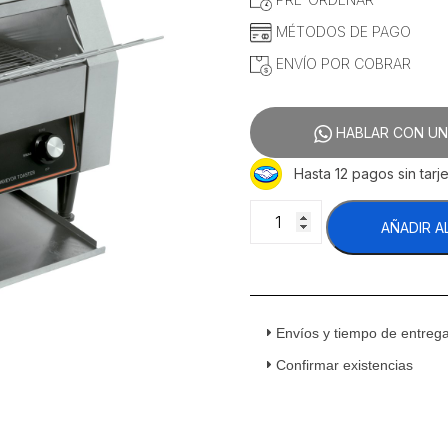
MÉTODOS DE PAGO
ENVÍO POR COBRAR
HABLAR CON UN
Hasta 12 pagos sin tarje
Migsa
AÑADIR A
EST-
A-
2
Tostador
Eléctrico
Envíos y tiempo de entreg
De
Pan
Confirmar existencias
De
Bandas
Acero
Inoxidable