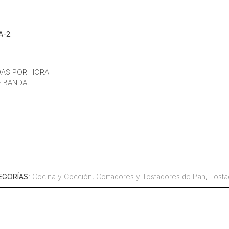
220
v
240
-2.
Rebanadas
cantidad
DAS POR HORA
 BANDA.
EGORÍAS
:
Cocina y Cocción
,
Cortadores y Tostadores de Pan
,
Tosta