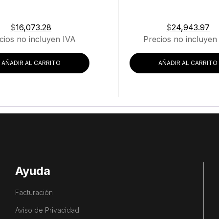
$
16,073.28
$
24,943.97
cios no incluyen IVA
Precios no incluyen
AÑADIR AL CARRITO
AÑADIR AL CARRITO
Ayuda
Facturación
Aviso de Privacidad