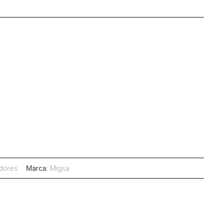
dores
Marca
:
Migsa