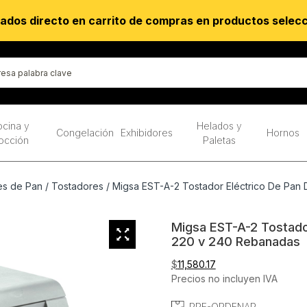
ados directo en carrito de compras en productos selec
cina y
Helados y
Congelación
Exhibidores
Hornos
occión
Paletas
es de Pan
/
Tostadores
/ Migsa EST-A-2 Tostador Eléctrico De Pan
Migsa EST-A-2 Tostado
220 v 240 Rebanadas
$
11,580.17
Precios no incluyen IVA
PRE-ORDENAR