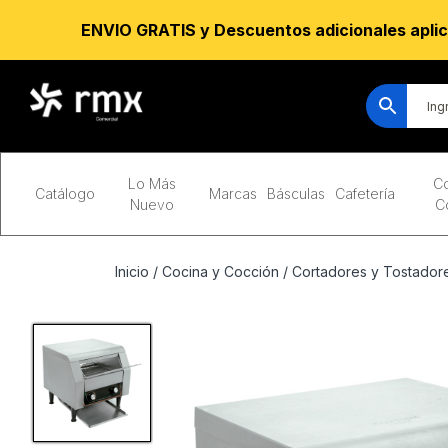
ENVIO GRATIS y Descuentos adicionales aplic
Lo Más
Co
Catálogo
Marcas
Básculas
Cafetería
Nuevo
C
Inicio
/
Cocina y Cocción
/
Cortadores y Tostador