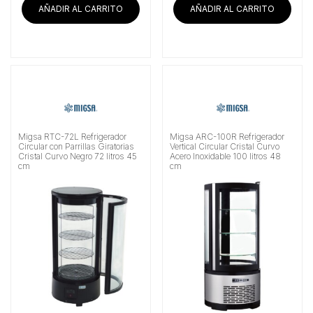
AÑADIR AL CARRITO
AÑADIR AL CARRITO
Migsa RTC-72L Refrigerador
Migsa ARC-100R Refrigerador
Circular con Parrillas Giratorias
Vertical Circular Cristal Curvo
Cristal Curvo Negro 72 litros 45
Acero Inoxidable 100 litros 48
cm
cm