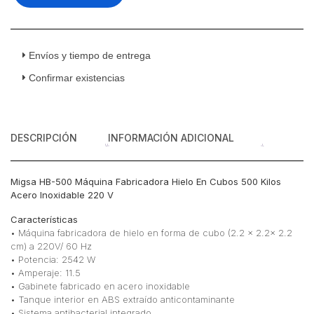
Cubos
500
Kilos
Acero
Envíos y tiempo de entrega
Inoxidable
Confirmar existencias
220
v
cantidad
DESCRIPCIÓN
INFORMACIÓN ADICIONAL
Migsa HB-500 Máquina Fabricadora Hielo En Cubos 500 Kilos
Acero Inoxidable 220 V
Características
• Máquina fabricadora de hielo en forma de cubo (2.2 x 2.2x 2.2
cm) a 220V/ 60 Hz
• Potencia: 2542 W
• Amperaje: 11.5
• Gabinete fabricado en acero inoxidable
• Tanque interior en ABS extraído anticontaminante
• Sistema antibacterial integrado