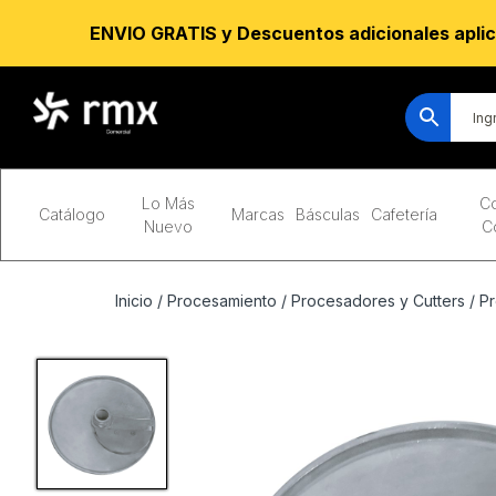
ENVIO GRATIS y Descuentos adicionales aplic
Lo Más
Co
Catálogo
Marcas
Básculas
Cafetería
Nuevo
C
Inicio
/
Procesamiento
/
Procesadores y Cutters
/
Pr