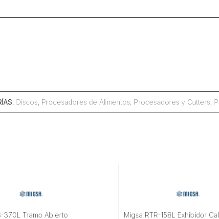
cantidad
ÍAS
:
Discos
,
Procesadores de Alimentos
,
Procesadores y Cutters
,
P
-370L Tramo Abierto
Migsa RTR-158L Exhibidor Ca