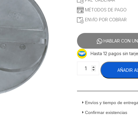
MÉTODOS DE PAGO
ENVÍO POR COBRAR
HABLAR CON UN
Hasta 12 pagos sin tarje
Migsa
AÑADIR A
HLC300-
E2
Procesador
De
Vegetales
Envíos y tiempo de entreg
Disco
Rebanador
Confirmar existencias
Para
Delicados
2
mm