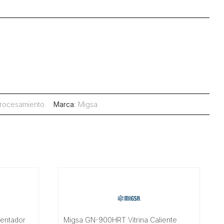
rocesamiento
Marca
:
Migsa
lentador
Migsa GN-900HRT Vitrina Caliente