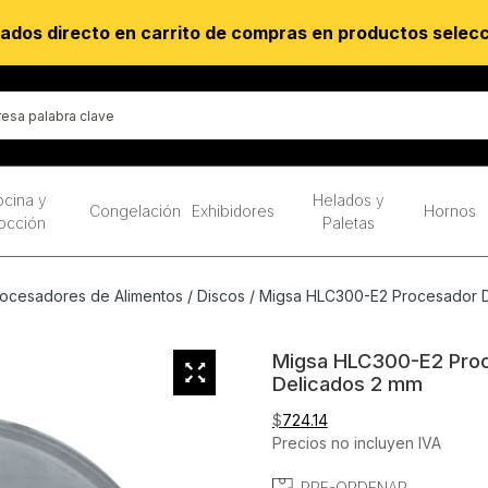
ados directo en carrito de compras en productos selec
cina y
Helados y
Congelación
Exhibidores
Hornos
occión
Paletas
ocesadores de Alimentos
/
Discos
/ Migsa HLC300-E2 Procesador D
Migsa HLC300-E2 Proc
Delicados 2 mm
$
724.14
Precios no incluyen IVA
PRE-ORDENAR