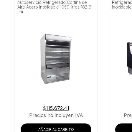
Autoservicio Refrigerado Cortina de
Refrigerad
Aire Acero Inoxidable 1050 litros 182.9
Inoxidable
cm
$
115,672.41
Precios no incluyen IVA
Pre
AÑADIR AL CARRITO