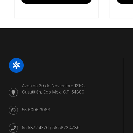
Avenida 20 de Noviembre 131-C,
Cuautitlán, Edo Mex, C.P. 54800
55 6096 3968
55 5872 4376
/
55 5872 4786