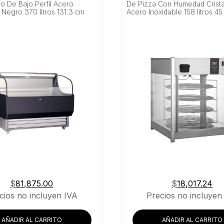
o De Bajo Perfil Acero
De Pizza Con Humedad Crista
 Negro 370 litros 131.3 cm
Acero Inoxidable 158 litros 4
$
81,875.00
$
18,017.24
cios no incluyen IVA
Precios no incluyen
AÑADIR AL CARRITO
AÑADIR AL CARRITO