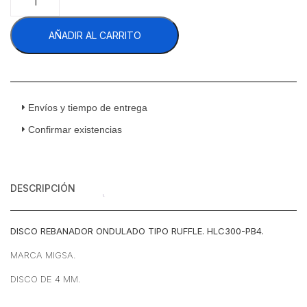
HLC300-
PB4
AÑADIR AL CARRITO
Procesador
De
Vegetales
Disco
Rebanador
Ondulado
Envíos y tiempo de entrega
Tipo
Confirmar existencias
Ruffle
4
mm
cantidad
DESCRIPCIÓN
DISCO REBANADOR ONDULADO TIPO RUFFLE. HLC300-PB4.
MARCA MIGSA.
DISCO DE 4 MM.