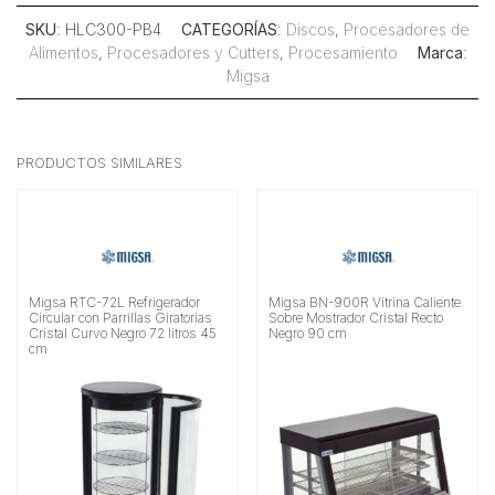
SKU
: HLC300-PB4
CATEGORÍAS
:
Discos
,
Procesadores de
Alimentos
,
Procesadores y Cutters
,
Procesamiento
Marca
:
Migsa
PRODUCTOS SIMILARES
Migsa RTC-72L Refrigerador
Migsa BN-900R Vitrina Caliente
Circular con Parrillas Giratorias
Sobre Mostrador Cristal Recto
Cristal Curvo Negro 72 litros 45
Negro 90 cm
cm