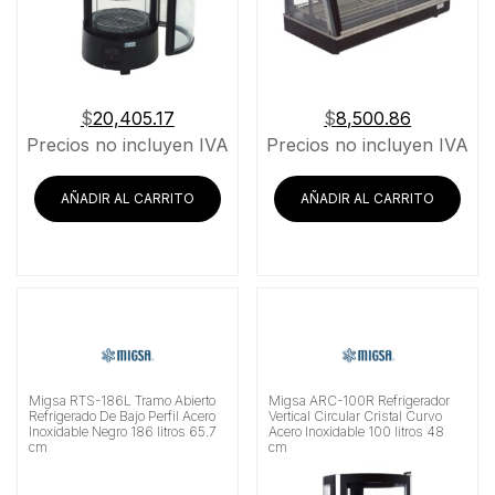
$
20,405.17
$
8,500.86
Precios no incluyen IVA
Precios no incluyen IVA
AÑADIR AL CARRITO
AÑADIR AL CARRITO
Migsa RTS-186L Tramo Abierto
Migsa ARC-100R Refrigerador
Refrigerado De Bajo Perfil Acero
Vertical Circular Cristal Curvo
Inoxidable Negro 186 litros 65.7
Acero Inoxidable 100 litros 48
cm
cm