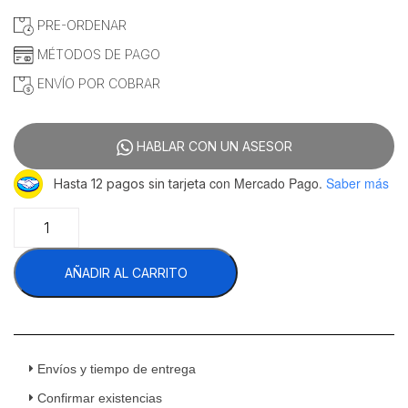
PRE-ORDENAR
MÉTODOS DE PAGO
ENVÍO POR COBRAR
HABLAR CON UN ASESOR
con Mercado Pago.
Saber más
Hasta 12 pagos sin tarjeta
Migsa
HPD-
2
AÑADIR AL CARRITO
Horno
Eléctrico
Para
Pizzas
2
Compartimentos
Envíos y tiempo de entrega
Acero
Confirmar existencias
Inoxidable