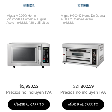
Migsa MC09D Horno
Migsa HGO-12 Horno De Gaveta
Microondas Comercial Digital
A Gas 2 Charolas Acero
Acero Inoxidable 120 v 25 Litros
Inoxidable
$
5,990.52
$
21,802.59
Precios no incluyen IVA
Precios no incluyen IVA
AÑADIR AL CARRITO
AÑADIR AL CARRITO