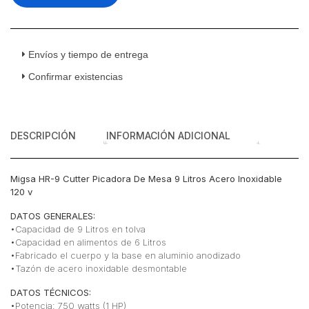
9
Litros
Acero
Inoxidable
Envíos y tiempo de entrega
120v
Confirmar existencias
cantidad
DESCRIPCIÓN
INFORMACIÓN ADICIONAL
Migsa HR-9 Cutter Picadora De Mesa 9 Litros Acero Inoxidable
120 v
DATOS GENERALES:
•Capacidad de 9 Litros en tolva
•Capacidad en alimentos de 6 Litros
•Fabricado el cuerpo y la base en aluminio anodizado
•Tazón de acero inoxidable desmontable
DATOS TÉCNICOS:
•Potencia: 750 watts (1 HP)