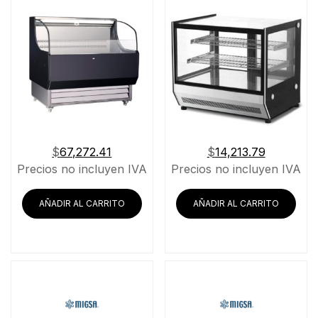
$
67,272.41
$
14,213.79
Precios no incluyen IVA
Precios no incluyen IVA
AÑADIR AL CARRITO
AÑADIR AL CARRITO