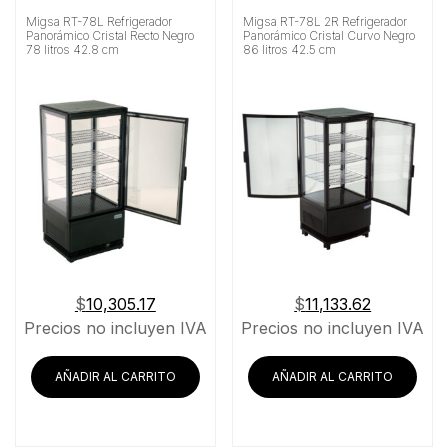
Migsa RT-78L Refrigerador
Migsa RT-78L 2R Refrigerador
Panorámico Cristal Recto Negro
Panorámico Cristal Curvo Negro
78 litros 42.8 cm
86 litros 42.5 cm
$
10,305.17
$
11,133.62
Precios no incluyen IVA
Precios no incluyen IVA
AÑADIR AL CARRITO
AÑADIR AL CARRITO