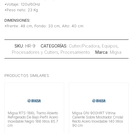
•Voltaje: 120v/60Hz
•Peso neto: 23 Kg
DIMENSIONES:
•Frente: 48 cm, Fondo: 33 cm, Alto: 40 cm
SKU
: HR-9
CATEGORÍAS
:
Cutter/Picadora
,
Equipos
,
Procesadores y Cutters
,
Procesamiento
Marca
:
Migsa
PRODUCTOS SIMILARES
Migsa RTS-186L Tramo Abierto
Migsa GN-900HRT Vitrina
Refrigerado De Bajo Perfil Acero
Caliente Sobre Mostrador Cristal
Inoxidable Negro 186 litros 65.7
Recto Acero Inoxidable 140 litros
cm
90 cm