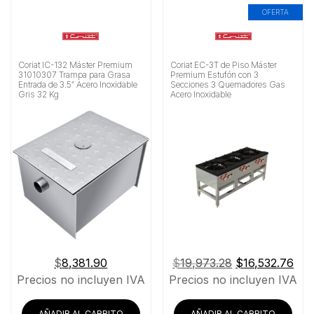
OFERTA
Coriat IC-132 Máster Premium
Coriat EC-3T de Piso Máster
31010307 Trampa para Grasa
Premium Estufón con 3
Entrada de 3.5″ Acero Inoxidable
Secciones 3 Quemadores Gas
Gris 32 Kg
Acero Inoxidable
El
El
$
8,381.90
$
19,973.28
$
16,532.76
precio
pre
Precios no incluyen IVA
Precios no incluyen IVA
original
act
era:
es:
AÑADIR AL CARRITO
AÑADIR AL CARRITO