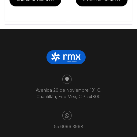
$19,973.28.
$16
Avenida 20 de Noviembre 131-C,
Cuautitlán, Edo Mex, C.P. 54800
55 6096 3968