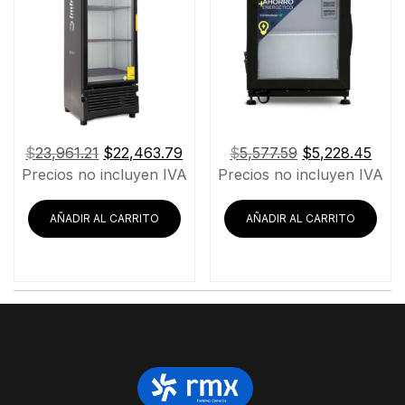
El
El
El
El
$
23,961.21
$
22,463.79
$
5,577.59
$
5,228.45
precio
precio
precio
prec
Precios no incluyen IVA
Precios no incluyen IVA
original
actual
original
actu
era:
es:
era:
es:
AÑADIR AL CARRITO
AÑADIR AL CARRITO
$23,961.21.
$22,463.79.
$5,577.59.
$5,2