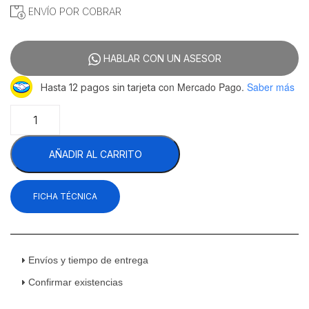
ENVÍO POR COBRAR
HABLAR CON UN ASESOR
con Mercado Pago.
Saber más
Hasta 12 pagos sin tarjeta
Migsa
RTS-
510L
AÑADIR AL CARRITO
Vitrina
Combinada
Cerrada
FICHA TÉCNICA
y
Abierta
Cristal
Curvo
Negro
Envíos y tiempo de entrega
570
Confirmar existencias
litros
131