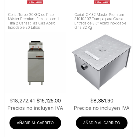
Coriat Turbo-20-3Q de Piso
Coriat IC-132 Máster Premium
Máster Premium Freidora con 1
31010307 Trampa para Grasa
Tina 2 Canastillas Gas Acero
Entrada de 3.5″ Acero Inoxidable
Inoxidable 20 Litros
Gris 32 Kg
El
El
$
18,272.41
$
15,125.00
$
8,381.90
precio
precio
Precios no incluyen IVA
Precios no incluyen IVA
original
actual
era:
es:
AÑADIR AL CARRITO
AÑADIR AL CARRITO
$18,272.41.
$15,125.00.