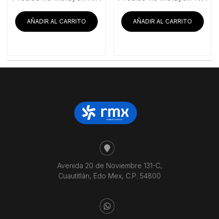
original
actual
original
act
era:
es:
era:
es:
AÑADIR AL CARRITO
AÑADIR AL CARRITO
$32,533.62.
$26,929.31.
$49,320.69.
$40
Avenida 20 de Noviembre 131-C,
Cuautitlán, Edo Mex, C.P. 54800