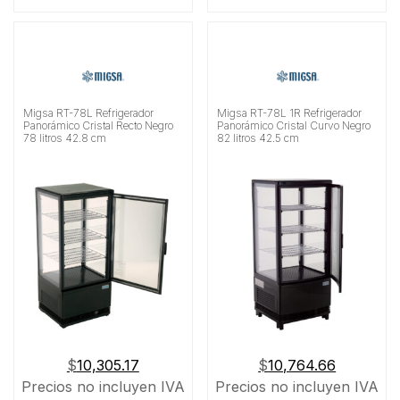
Migsa RT-78L Refrigerador
Migsa RT-78L 1R Refrigerador
Panorámico Cristal Recto Negro
Panorámico Cristal Curvo Negro
78 litros 42.8 cm
82 litros 42.5 cm
$
10,305.17
$
10,764.66
Precios no incluyen IVA
Precios no incluyen IVA