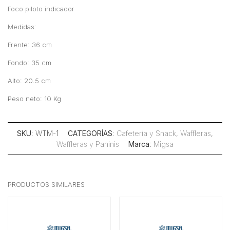
Foco piloto indicador
Medidas:
Frente: 36 cm
Fondo: 35 cm
Alto: 20.5 cm
Peso neto: 10 Kg
SKU
: WTM-1
CATEGORÍAS
:
Cafetería y Snack
,
Waffleras
,
Waffleras y Paninis
Marca
:
Migsa
PRODUCTOS SIMILARES