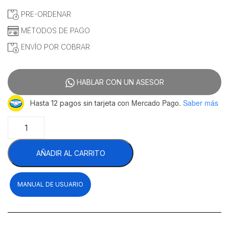
PRE-ORDENAR
MÉTODOS DE PAGO
ENVÍO POR COBRAR
HABLAR CON UN ASESOR
con Mercado Pago.
Saber más
Hasta 12 pagos sin tarjeta
Migsa
WTM-
1
AÑADIR AL CARRITO
Wafflera
Forma
Taiyaky
MANUAL DE USUARIO
Cono
Para
Rellenar
1
Pieza