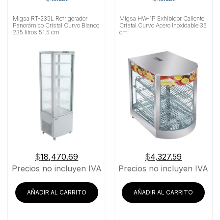
Migsa RT-235L Refrigerador
Migsa HW-1P Exhibidor Caliente
Panorámico Cristal Curvo Blanco
Cristal Curvo Acero Inoxidable 35
235 litros 51.5 cm
cm
$
18,470.69
$
4,327.59
Precios no incluyen IVA
Precios no incluyen IVA
AÑADIR AL CARRITO
AÑADIR AL CARRITO