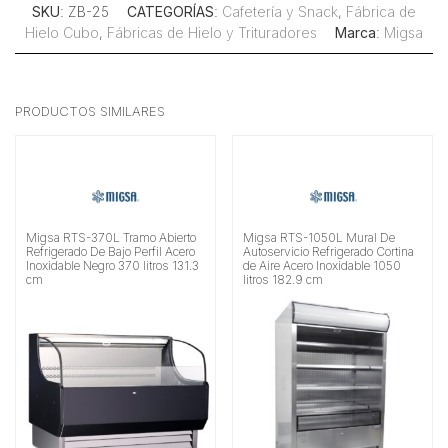
SKU
: ZB-25
CATEGORÍAS
:
Cafetería y Snack
,
Fábrica de
Hielo Cubo
,
Fábricas de Hielo y Trituradores
Marca
:
Migsa
PRODUCTOS SIMILARES
Migsa RTS-370L Tramo Abierto
Migsa RTS-1050L Mural De
Refrigerado De Bajo Perfil Acero
Autoservicio Refrigerado Cortina
Inoxidable Negro 370 litros 131.3
de Aire Acero Inoxidable 1050
cm
litros 182.9 cm