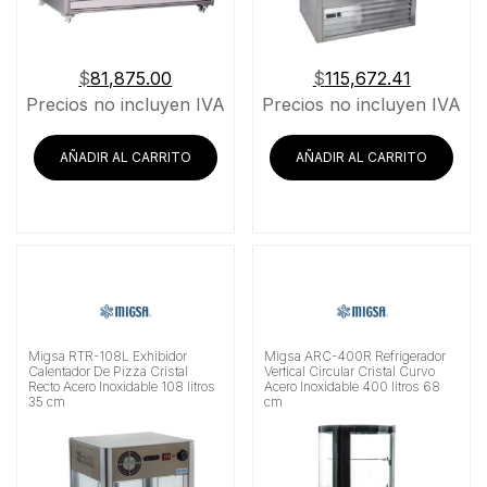
$
81,875.00
$
115,672.41
Precios no incluyen IVA
Precios no incluyen IVA
AÑADIR AL CARRITO
AÑADIR AL CARRITO
Migsa RTR-108L Exhibidor
Migsa ARC-400R Refrigerador
Calentador De Pizza Cristal
Vertical Circular Cristal Curvo
Recto Acero Inoxidable 108 litros
Acero Inoxidable 400 litros 68
35 cm
cm