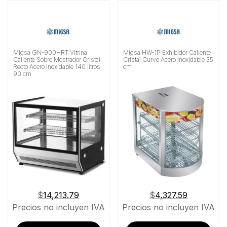
Migsa GN-900HRT Vitrina
Migsa HW-1P Exhibidor Caliente
Caliente Sobre Mostrador Cristal
Cristal Curvo Acero Inoxidable 35
Recto Acero Inoxidable 140 litros
cm
90 cm
$
14,213.79
$
4,327.59
Precios no incluyen IVA
Precios no incluyen IVA