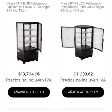
Migsa RT-78L 1R Refrigerador
Migsa RT-78L 2R Refrigerador
Panorámico Cristal Curvo Negro
Panorámico Cristal Curvo Negro
82 litros 42.5 cm
86 litros 42.5 cm
$
10,764.66
$
11,133.62
Precios no incluyen IVA
Precios no incluyen IVA
AÑADIR AL CARRITO
AÑADIR AL CARRITO