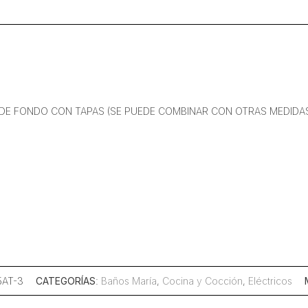
cantidad
M DE FONDO CON TAPAS (SE PUEDE COMBINAR CON OTRAS MEDIDAS
5AT-3
CATEGORÍAS
:
Baños María
,
Cocina y Cocción
,
Eléctricos