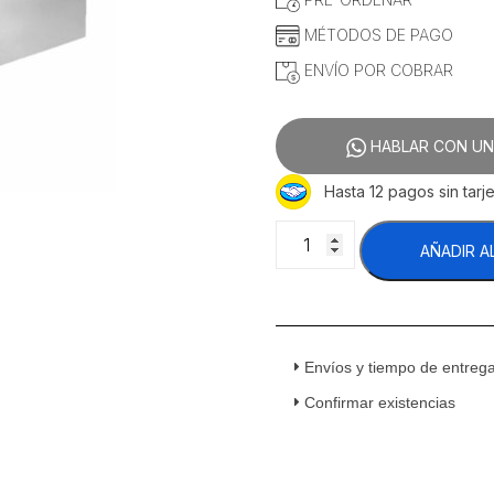
MÉTODOS DE PAGO
ENVÍO POR COBRAR
HABLAR CON UN
Hasta 12 pagos sin tarje
Migsa
AÑADIR A
ZCK165AT-
3
Baño
María
Eléctrico
Envíos y tiempo de entreg
3
Insertos
Confirmar existencias
Acero
Inoxidable
110
v