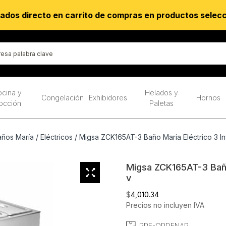
ados directo en carrito de compras en productos selec
cina y
Helados y
Congelación
Exhibidores
Hornos
occión
Paletas
años María
/
Eléctricos
/ Migsa ZCK165AT-3 Baño María Eléctrico 3 In
Migsa ZCK165AT-3 Baño 
v
$
4,010.34
Precios no incluyen IVA
PRE-ORDENAR