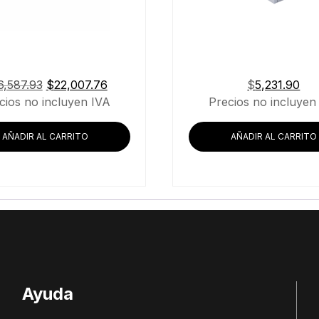
El
El
6,587.93
$
22,007.76
$
5,231.90
precio
precio
cios no incluyen IVA
Precios no incluyen
original
actual
era:
es:
AÑADIR AL CARRITO
AÑADIR AL CARRITO
$26,587.93.
$22,007.76.
Ayuda