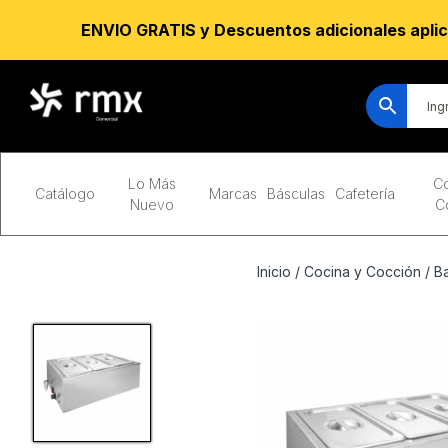
ENVIO GRATIS y Descuentos adicionales aplic
Lo Más
Co
Catálogo
Marcas
Básculas
Cafetería
Nuevo
C
Inicio
/
Cocina y Cocción
/
B