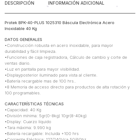
DESCRIPCIÓN
INFORMACIÓN ADICIONAL
Protek BPK-40-PLUS 1025310 Báscula Electrónica Acero
Inoxidable 40 Kg
DATOS GENERALES
•Construcción robusta en acero inoxidable, para mayor
durabilidad y fácil limpieza.
•Funciones de caja registradora, Cálculo de cambio y corte de
ventas diario.
•Luz en pantalla para mayor visibilidad.
•Displayposterior iluminado para vista al cliente.
•Batería recargable mas de 100 hrs..
•8 Memoria de acceso directo para productos de alta rotación y
100 programables.
CARACTERÍSTICAS TÉCNICAS
•Capacidad: 40 Kg
•División mínima: 5gr(0-8kg) 10gr(8-40kg)
•Display: Cuarzo líquido
•Tara máxima: 9.990 kg
•Batería recargable: Incluida +100 hrs
•Corriente Eléctrica: 127/240Vca 50/60hz