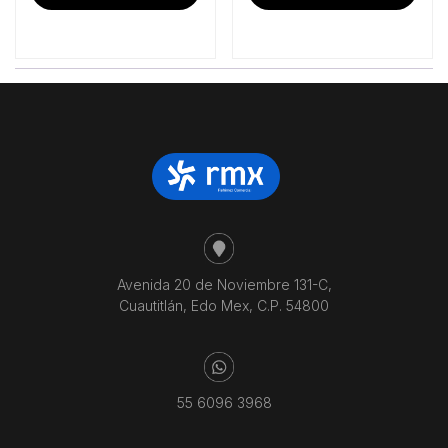
$37,607.76.
$36,197.41.
$46,418.97.
$4
Avenida 20 de Noviembre 131-C,
Cuautitlán, Edo Mex, C.P. 54800
55 6096 3968