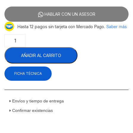
HABLAR CON UN ASESOR
con Mercado Pago.
Saber más
Hasta 12 pagos sin tarjeta
Protek
BPK-
40-
AÑADIR AL CARRITO
PLUS
1025310
Báscula
FICHA TÉCNICA
Electrónica
Acero
Inoxidable
40
Kg
Envíos y tiempo de entrega
cantidad
Confirmar existencias