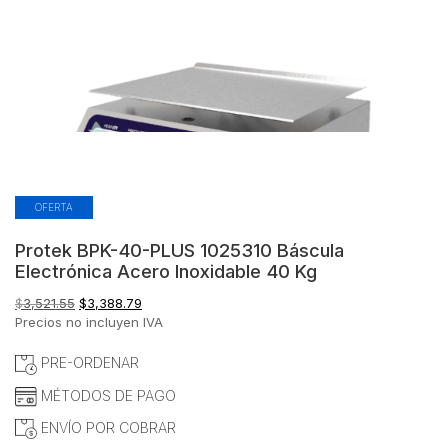
OFERTA
Protek BPK-40-PLUS 1025310 Báscula
Electrónica Acero Inoxidable 40 Kg
El
El
$
3,521.55
$
3,388.79
precio
precio
Precios no incluyen IVA
original
actual
era:
es:
PRE-ORDENAR
$3,521.55.
$3,388.79.
MÉTODOS DE PAGO
ENVÍO POR COBRAR