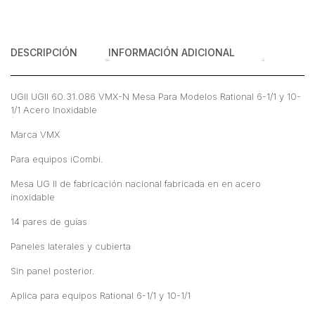
10-
1/1
Acero
DESCRIPCIÓN
INFORMACIÓN ADICIONAL
Inoxidable
cantidad
UGII UGII 60.31.086 VMX-N Mesa Para Modelos Rational 6-1/1 y 10-
1/1 Acero Inoxidable
Marca VMX
Para equipos iCombi.
Mesa UG II de fabricación nacional fabricada en en acero
inoxidable
14 pares de guías
Paneles laterales y cubierta
Sin panel posterior.
Aplica para equipos Rational 6-1/1 y 10-1/1