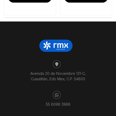
$16,964.66.
$14
Avenida 20 de Noviembre 131-C,
Cuautitlán, Edo Mex, C.P. 54800
55 6096 3968