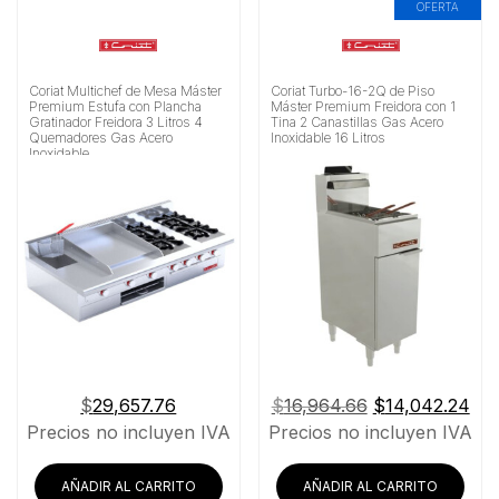
OFERTA
Coriat Multichef de Mesa Máster
Coriat Turbo-16-2Q de Piso
Premium Estufa con Plancha
Máster Premium Freidora con 1
Gratinador Freidora 3 Litros 4
Tina 2 Canastillas Gas Acero
Quemadores Gas Acero
Inoxidable 16 Litros
Inoxidable
El
El
$
29,657.76
$
16,964.66
$
14,042.24
precio
pre
Precios no incluyen IVA
Precios no incluyen IVA
original
act
era:
es:
AÑADIR AL CARRITO
AÑADIR AL CARRITO