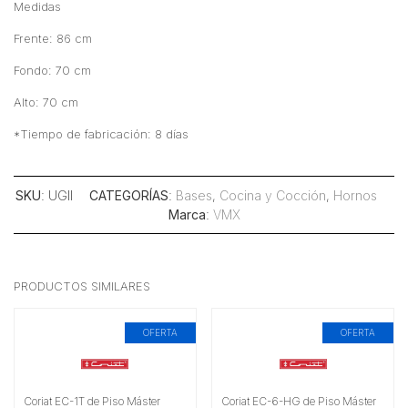
Medidas
Frente: 86 cm
Fondo: 70 cm
Alto: 70 cm
*Tiempo de fabricación: 8 días
SKU
: UGII
CATEGORÍAS
:
Bases
,
Cocina y Cocción
,
Hornos
Marca
:
VMX
PRODUCTOS SIMILARES
OFERTA
OFERTA
Coriat EC-1T de Piso Máster
Coriat EC-6-HG de Piso Máster