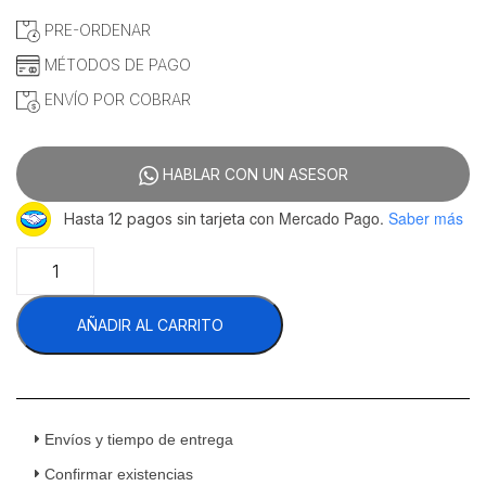
PRE-ORDENAR
MÉTODOS DE PAGO
ENVÍO POR COBRAR
HABLAR CON UN ASESOR
con Mercado Pago.
Saber más
Hasta 12 pagos sin tarjeta
Rational
UGII
60.31.086
AÑADIR AL CARRITO
VMX-
N
Mesa
Para
Modelos
6-
Envíos y tiempo de entrega
1/1
Confirmar existencias
y