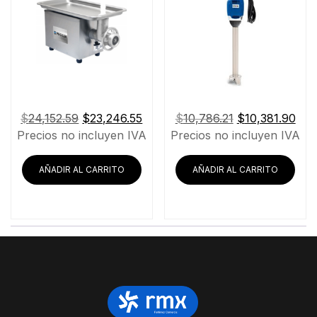
El
El
El
El
$
24,152.59
$
23,246.55
$
10,786.21
$
10,381.90
precio
precio
precio
pre
Precios no incluyen IVA
Precios no incluyen IVA
original
actual
original
actu
era:
es:
era:
es:
AÑADIR AL CARRITO
AÑADIR AL CARRITO
$24,152.59.
$23,246.55.
$10,786.21.
$10