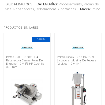
SKU
: REBAC-363
CATEGORÍAS
:
Procesamiento
,
Promo del
Mes
,
Rebanadoras
,
Rebanadoras Automáticas
Marca
:
Rhino
PRODUCTOS SIMILARES
OFERTA
Protek RPK-300 1020134
Imbera Protek LP-12 1020153
Rebanadora Carnes Rojas De
Licuadora Industrial De Pedestal
Engrane 110 V 1/3 HP Cuchilla
12 Litros 110 v 1 HP
300 mm