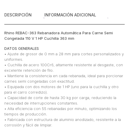
363
mm
DESCRIPCIÓN
INFORMACIÓN ADICIONAL
cantidad
Rhino REBAC-363 Rebanadora Automática Para Carne Semi
Congelada 110 V 1 HP Cuchilla 363 mm
DATOS GENERALES
• Ajuste de grosor de 0 mm a 28 mm para cortes personalizados y
uniformes.
• Cuchilla de acero 100Cr6, altamente resistente al desgaste, con
excelente retención de filo.
• Mantiene la consistencia en cada rebanada, ideal para porcionar
carnes semi congeladas con exactitud.
• Equipada con dos motores de 1 HP (uno para la cuchilla y otro
para el carro corredizo).
• Capacidad de corte de hasta 30 kg por carga, reduciendo la
necesidad de interrupciones constantes.
• Alta eficiencia con 55 rebanadas por minuto, optimizando los
tiempos de producción.
• Fabricada con estructura de aluminio anodizado, resistente a la
corrosión y fácil de limpiar.