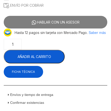
ENVÍO POR COBRAR
HABLAR CON UN ASESOR
con Mercado Pago.
Saber más
Hasta 12 pagos sin tarjeta
Rhino
REBAC-
363
AÑADIR AL CARRITO
Rebanadora
Automática
Para
FICHA TÉCNICA
Carne
Semi
Congelada
110
V
Envíos y tiempo de entrega
1
Confirmar existencias
HP
Cuchilla