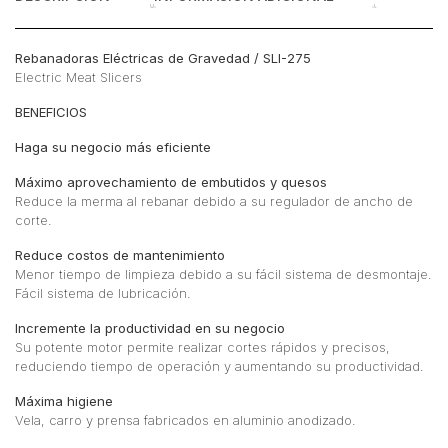
Rebanadoras Eléctricas de Gravedad / SLI-275
Electric Meat Slicers
BENEFICIOS
Haga su negocio más eficiente
Máximo aprovechamiento de embutidos y quesos
Reduce la merma al rebanar debido a su regulador de ancho de
corte.
Reduce costos de mantenimiento
Menor tiempo de limpieza debido a su fácil sistema de desmontaje.
Fácil sistema de lubricación.
Incremente la productividad en su negocio
Su potente motor permite realizar cortes rápidos y precisos,
reduciendo tiempo de operación y aumentando su productividad.
Máxima higiene
Vela, carro y prensa fabricados en aluminio anodizado.