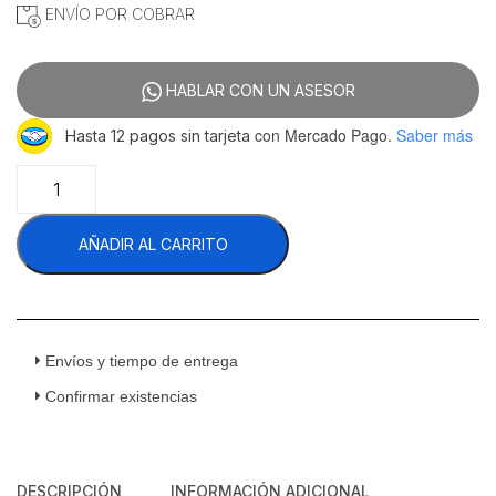
ENVÍO POR COBRAR
HABLAR CON UN ASESOR
con Mercado Pago.
Saber más
Hasta 12 pagos sin tarjeta
Rhino
SLI-
275
AÑADIR AL CARRITO
Rebanadora
Carnes
FrÍas
110
v
1/4
Envíos y tiempo de entrega
HP
Confirmar existencias
Cuchilla
275
mm
cantidad
DESCRIPCIÓN
INFORMACIÓN ADICIONAL