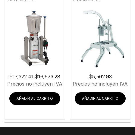
El
El
$
17,322.41
$
16,673.28
$
5,562.93
precio
precio
Precios no incluyen IVA
Precios no incluyen IVA
original
actual
era:
es:
AÑADIR AL CARRITO
AÑADIR AL CARRITO
$17,322.41.
$16,673.28.