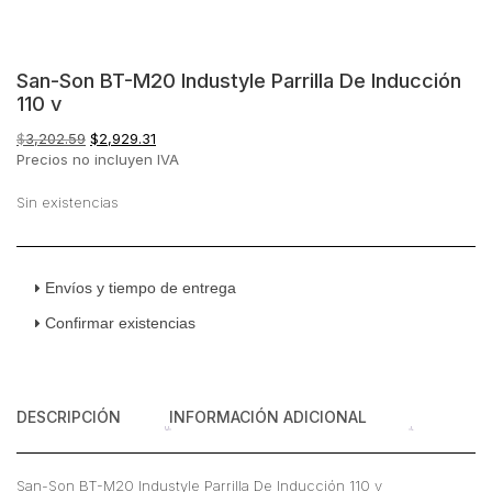
San-Son BT-M20 Industyle Parrilla De Inducción
110 v
El
El
$
3,202.59
$
2,929.31
precio
precio
Precios no incluyen IVA
original
actual
era:
es:
Sin existencias
$3,202.59.
$2,929.31.
Envíos y tiempo de entrega
Confirmar existencias
DESCRIPCIÓN
INFORMACIÓN ADICIONAL
San-Son BT-M20 Industyle Parrilla De Inducción 110 v