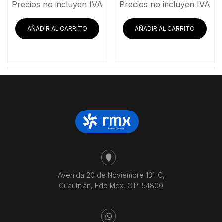
precio
precio
Precios no incluyen IVA
Precios no incluyen IVA
original
actual
era:
es:
AÑADIR AL CARRITO
AÑADIR AL CARRITO
$49,320.69.
$40,824.14.
Avenida 20 de Noviembre 131-C,
Cuautitlán, Edo Mex, C.P. 54800