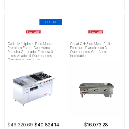
OFERTA
Coriat Múltiple de Piso Máster
Coriat CH-3 de Mesa Petit
Premium Estufa Con Horno
Premium Plancha con 3
Plancha Gratinador Freidora 3
Quemadores Gas Acero
Litros Asador 4 Quemadores
Inoxidable
Gas Acero Inoxidable
El
El
$
49,320.69
$
40,824.14
$
16,073.28