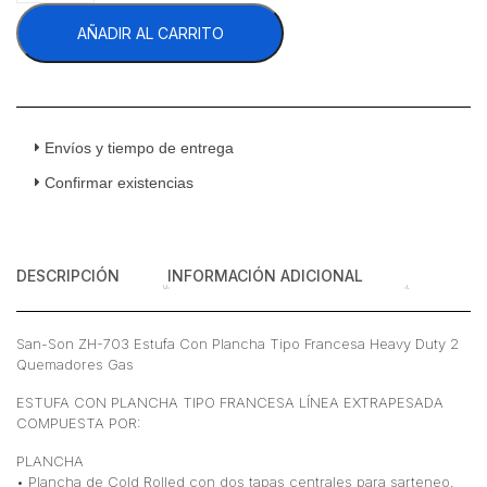
ZH-
AÑADIR AL CARRITO
703
Estufa
Con
Plancha
Tipo
Francesa
Envíos y tiempo de entrega
Heavy
Confirmar existencias
Duty
2
Quemadores
Gas
DESCRIPCIÓN
INFORMACIÓN ADICIONAL
cantidad
San-Son ZH-703 Estufa Con Plancha Tipo Francesa Heavy Duty 2
Quemadores Gas
ESTUFA CON PLANCHA TIPO FRANCESA LÍNEA EXTRAPESADA
COMPUESTA POR:
PLANCHA
• Plancha de Cold Rolled con dos tapas centrales para sarteneo.