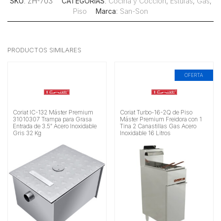
SKU
: ZH-703
CATEGORÍAS
:
Cocina y Cocción
,
Estufas
,
Gas
,
Piso
Marca
:
San-Son
PRODUCTOS SIMILARES
OFERTA
Coriat IC-132 Máster Premium
Coriat Turbo-16-2Q de Piso
31010307 Trampa para Grasa
Máster Premium Freidora con 1
Entrada de 3.5″ Acero Inoxidable
Tina 2 Canastillas Gas Acero
Gris 32 Kg
Inoxidable 16 Litros