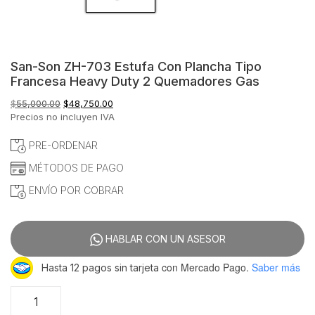
San-Son ZH-703 Estufa Con Plancha Tipo
Francesa Heavy Duty 2 Quemadores Gas
El
El
$
55,000.00
$
48,750.00
precio
precio
Precios no incluyen IVA
original
actual
era:
es:
PRE-ORDENAR
$55,000.00.
$48,750.00.
MÉTODOS DE PAGO
ENVÍO POR COBRAR
HABLAR CON UN ASESOR
con Mercado Pago.
Saber más
Hasta 12 pagos sin tarjeta
San-
Son