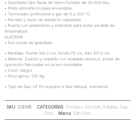
• Quemador tipo flauta de hierro fundido de 26,000 btu.
• Piloto atmosférico para encendido.
• Termostato profesional a gas de 0 a 250 °C.
• Parrillas y racks de alambrón niquelado.
• Puerta con aislamiento y embutido para evitar perdida de
temperatura.
ALACENA
• Dos zonas de guardado.
• Medidas: Frente 169.3 cm, Fondo 76 cm, Alto 107.3 cm
• Material: Cuerpo y espaldo con acabado epoxico, zonas de
operación fabricadas en acero inoxidable.
• Color: Negro
• Peso aprox. 237 Kg.
• Tipo de Gas: LP (Si requiere a Gas Natural, solicitarlo)
SKU
: SSEMB
CATEGORÍAS
:
Cocina y Cocción
,
Estufas
,
Gas
,
Piso
Marca
:
San-Son