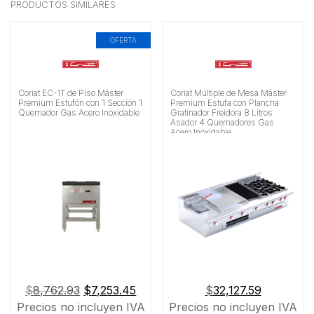
PRODUCTOS SIMILARES
OFERTA
Coriat EC-1T de Piso Máster
Coriat Múltiple de Mesa Máster
Premium Estufón con 1 Sección 1
Premium Estufa con Plancha
Quemador Gas Acero Inoxidable
Gratinador Freidora 8 Litros
Asador 4 Quemadores Gas
Acero Inoxidable
El
El
$
8,762.93
$
7,253.45
$
32,127.59
precio
precio
Precios no incluyen IVA
Precios no incluyen IVA