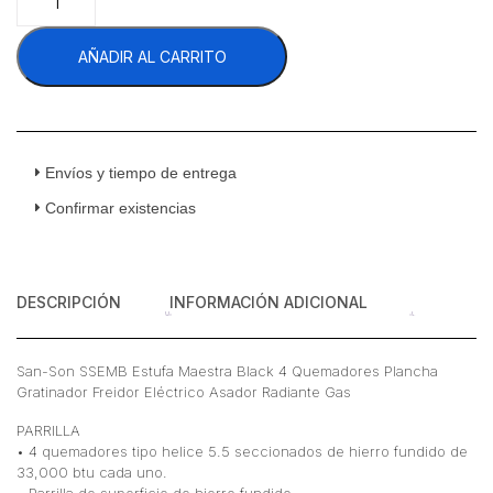
Son
SSEMB
AÑADIR AL CARRITO
Estufa
Maestra
Black
4
Quemadores
Plancha
Envíos y tiempo de entrega
Gratinador
Confirmar existencias
Freidor
Eléctrico
Asador
Radiante
DESCRIPCIÓN
INFORMACIÓN ADICIONAL
Gas
cantidad
San-Son SSEMB Estufa Maestra Black 4 Quemadores Plancha
Gratinador Freidor Eléctrico Asador Radiante Gas
PARRILLA
• 4 quemadores tipo helice 5.5 seccionados de hierro fundido de
33,000 btu cada uno.
• Parrilla de superficie de hierro fundido.