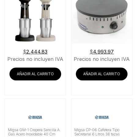
$
2,444.83
$
4,993.97
Precios no incluyen IVA
Precios no incluyen IVA
AÑADIR AL CARRITO
AÑADIR AL CARRITO
Migsa GM-1 Crepera Sencilla A
Migsa CP-06 Cafetera Tipo
Gas Acero Inoxidable 40 Cm
Secretarial 6 Litros 36 tazas