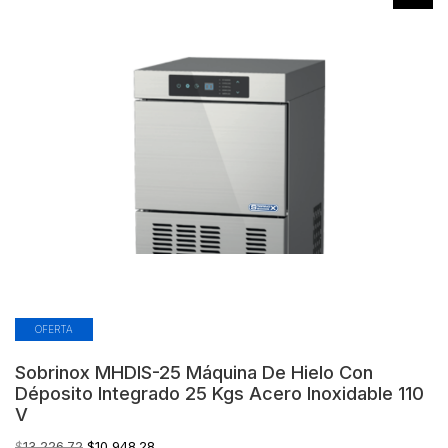
OFERTA
Sobrinox MHDIS-25 Máquina De Hielo Con
Déposito Integrado 25 Kgs Acero Inoxidable 110
V
El
El
$
13,226.72
$
10,948.28