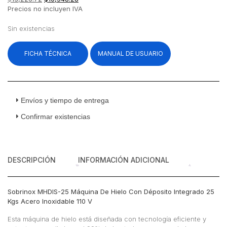
precio
precio
Precios no incluyen IVA
original
actual
era:
es:
Sin existencias
$13,226.72.
$10,948.28.
FICHA TÉCNICA
MANUAL DE USUARIO
Envíos y tiempo de entrega
Confirmar existencias
DESCRIPCIÓN
INFORMACIÓN ADICIONAL
Sobrinox MHDIS-25 Máquina De Hielo Con Déposito Integrado 25
Kgs Acero Inoxidable 110 V
Esta máquina de hielo está diseñada con tecnología eficiente y