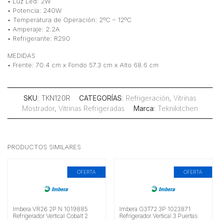
• Luz Led: 2W
• Potencia: 240W
• Temperatura de Operación: 2ºC – 12ºC
• Amperaje: 2.2A
• Refrigerante: R290
MEDIDAS
• Frente: 70.4 cm x Fondo 57.3 cm x Alto 68.6 cm
SKU
: TKN120R
CATEGORÍAS
:
Refrigeración
,
Vitrinas
Mostrador
,
Vitrinas Refrigeradas
Marca
:
Teknikitchen
PRODUCTOS SIMILARES
OFERTA
OFERTA
Imbera VR26 2P N 1019885
Imbera G3T72 3P 1023871
Refrigerador Vertical Cobalt 2
Refrigerador Vertical 3 Puertas