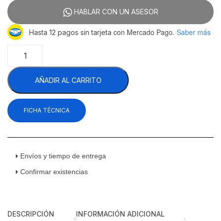
HABLAR CON UN ASESOR
con Mercado Pago.
Saber más
Hasta 12 pagos sin tarjeta
TekniKitchen
TKN120R
Vitrina
AÑADIR AL CARRITO
Refrigerada
Cristal
Curvo
FICHA TÉCNICA
120
Litros
70.4
Cm
110
Envíos y tiempo de entrega
V
Confirmar existencias
cantidad
DESCRIPCIÓN
INFORMACIÓN ADICIONAL