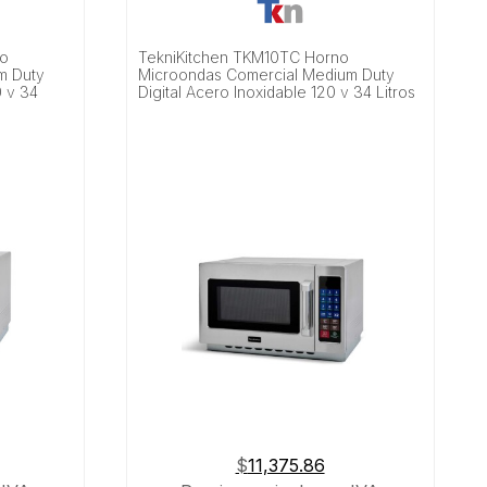
no
TekniKitchen TKM10TC Horno
m Duty
Microondas Comercial Medium Duty
0 v 34
Digital Acero Inoxidable 120 v 34 Litros
$
11,375.86