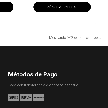
AÑADIR AL CARRITO
Ord
Mostrando 1–12 de 20 resultados
por
prec
bajo
a
alto
Métodos de Pago
Paga con transferencia o depósito bancario