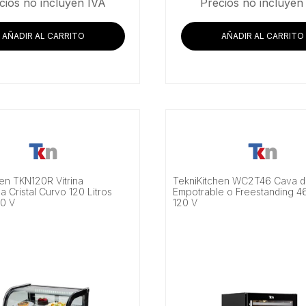
cios no incluyen IVA
Precios no incluyen
AÑADIR AL CARRITO
AÑADIR AL CARRITO
hen TKN120R Vitrina
TekniKitchen WC2T46 Cava d
a Cristal Curvo 120 Litros
Empotrable o Freestanding 46
10 V
120 V