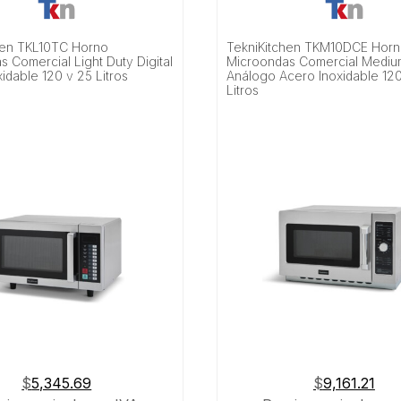
hen TKL10TC Horno
TekniKitchen TKM10DCE Hor
 Comercial Light Duty Digital
Microondas Comercial Mediu
idable 120 v 25 Litros
Análogo Acero Inoxidable 12
Litros
$
5,345.69
$
9,161.21