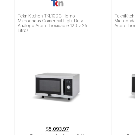
TekniKitchen TKL10DC Horno
TekniKitc
Microondas Comercial Light Duty
Microondas
Análogo Acero Inoxidable 120 v 25
Acero Inox
Litros
$
5,093.97