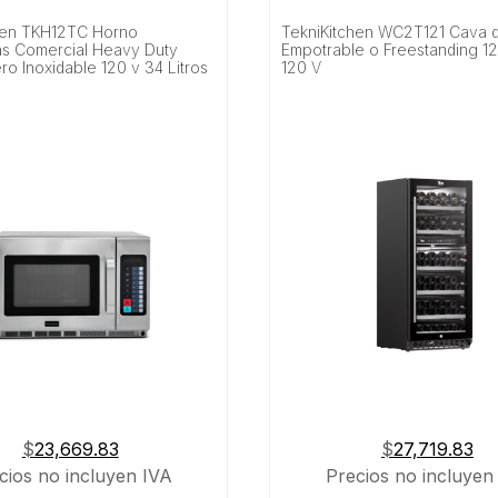
hen TKH12TC Horno
TekniKitchen WC2T121 Cava 
s Comercial Heavy Duty
Empotrable o Freestanding 12
ero Inoxidable 120 v 34 Litros
120 V
$
23,669.83
$
27,719.83
cios no incluyen IVA
Precios no incluyen