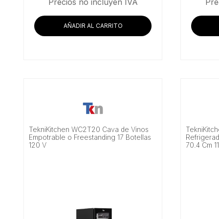
Precios no incluyen IVA
Pre
AÑADIR AL CARRITO
TekniKitchen WC2T20 Cava de Vinos
TekniKitc
Empotrable o Freestanding 17 Botellas
Refrigerad
120 V
70.4 Cm 1