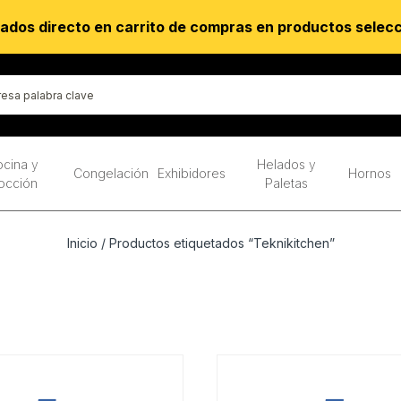
ados directo en carrito de compras en productos selec
cina y
Helados y
Congelación
Exhibidores
Hornos
occión
Paletas
Inicio
/ Productos etiquetados “Teknikitchen”