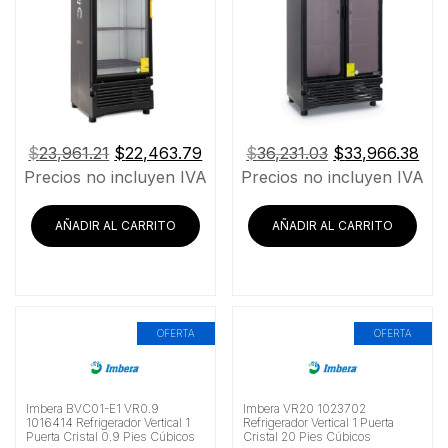
El
El
El
El
$
23,961.21
$
22,463.79
$
36,231.03
$
33,966.38
precio
precio
precio
pre
Precios no incluyen IVA
Precios no incluyen IVA
original
actual
original
act
era:
es:
era:
es:
AÑADIR AL CARRITO
AÑADIR AL CARRITO
$23,961.21.
$22,463.79.
$36,231.03.
$33
OFERTA
OFERTA
Imbera BVC01-E1 VR0.9
Imbera VR20 1023702
1016414 Refrigerador Vertical 1
Refrigerador Vertical 1 Puerta
Puerta Cristal 0.9 Pies Cúbicos
Cristal 20 Pies Cúbicos