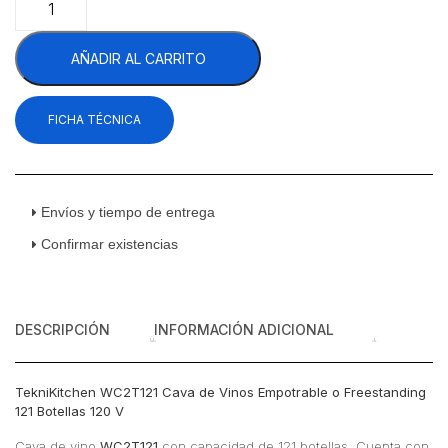
WC2T121
Cava
AÑADIR AL CARRITO
de
Vinos
Empotrable
FICHA TÉCNICA
o
Freestanding
121
Botellas
120
Envíos y tiempo de entrega
V
Confirmar existencias
cantidad
DESCRIPCIÓN
INFORMACIÓN ADICIONAL
TekniKitchen WC2T121 Cava de Vinos Empotrable o Freestanding
121 Botellas 120 V
Cava de vino
WC2T121
con capacidad de 121 botellas. Cuenta con