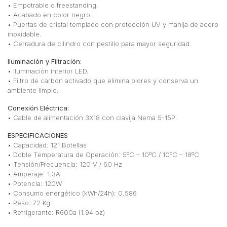
• Empotrable o freestanding.
• Acabado en color negro.
• Puertas de cristal templado con protección UV y manija de acero
inoxidable.
• Cerradura de cilindro con pestillo para mayor seguridad.
Iluminación y Filtración:
• Iluminación interior LED.
• Filtro de carbón activado que elimina olores y conserva un
ambiente limpio.
Conexión Eléctrica:
• Cable de alimentación 3X18 con clavija Nema 5-15P.
ESPECIFICACIONES
• Capacidad: 121 Botellas
• Doble Temperatura de Operación: 5ºC – 10ºC / 10ºC – 18ºC
• Tensión/Frecuencia: 120 V / 60 Hz
• Amperaje: 1.3A
• Potencia: 120W
• Consumo energético (kWh/24h): 0.586
• Peso: 72 Kg
• Refrigerante: R600a (1.94 oz)