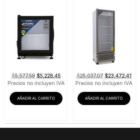
El
El
El
El
$
5,577.59
$
5,228.45
$
25,037.07
$
23,472.41
precio
precio
precio
pre
Precios no incluyen IVA
Precios no incluyen IVA
original
actual
original
act
era:
es:
era:
es:
AÑADIR AL CARRITO
AÑADIR AL CARRITO
$5,577.59.
$5,228.45.
$25,037.07.
$23