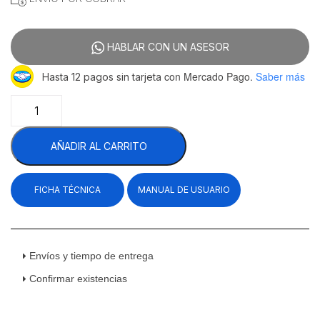
HABLAR CON UN ASESOR
con Mercado Pago.
Saber más
Hasta 12 pagos sin tarjeta
Unox
BAKERTOP
MIND.Maps
AÑADIR AL CARRITO
COUNTERTOP
PLUS
XAVC-
FICHA TÉCNICA
MANUAL DE USUARIO
06FS-
GPRM-
ALL
Horno
Mixto
Envíos y tiempo de entrega
Profesional
Confirmar existencias
De
Sobremesa
Gas