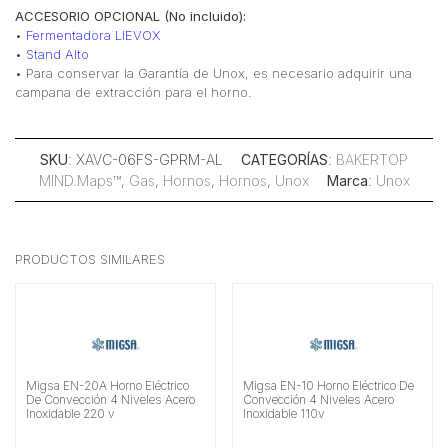
ACCESORIO OPCIONAL (No incluido):
•
Fermentadora LIEVOX
•
Stand Alto
• Para conservar la Garantía de Unox, es necesario adquirir una
campana de extracción para el horno.
SKU
: XAVC-06FS-GPRM-AL
CATEGORÍAS
:
BAKERTOP
MIND.Maps™
,
Gas
,
Hornos
,
Hornos
,
Unox
Marca
:
Unox
PRODUCTOS SIMILARES
Migsa EN-20A Horno Eléctrico
Migsa EN-10 Horno Eléctrico De
De Convección 4 Niveles Acero
Convección 4 Niveles Acero
Inoxidable 220 v
Inoxidable 110v