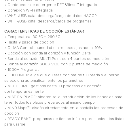
• Contenedor de detergente DET&Rinse™ integrado
• Conexión Wi-Fi integrada
• WI-Fi-/USB data: descarga/carga de datos HACCP
• WI-Fi-/USB data: descarga/carga de programas
CARACTERÍSTICAS DE COCCIÓN ESTÁNDAR
• Temperatura: 30 °C – 260 °C
• Hasta 9 pasos de cocción
• CLIMA.Control: humedad o aire seco ajustado al 10%.
• Cocción con sonda al corazón y función Delta T
• Sonda al corazón MULTI.Point con 4 puntos de medición
• Sonda al corazón SOUS-VIDE con 2 puntos de medición
• 1000+ Programas
• CHEFUNOX: elige qué quieres cocinar de tu librería y el horno
selecciona automáticamente los parámetros
• MULTI.TIME: gestiona hasta 10 procesos de cocción
contemporáneamente
• MISE.EN.PLACE: sincroniza la introducción de las bandejas para
tener todos los platos preparados al mismo tiempo
• MIND.Maps™: diseña directamente en la pantalla los procesos de
cocción
• READY.BAKE: programas de tiempo infinito preestablecidos listos
para usarse