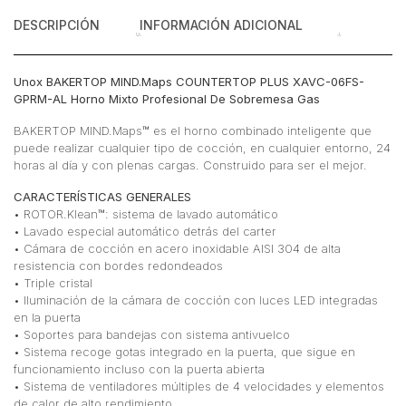
cantidad
DESCRIPCIÓN
INFORMACIÓN ADICIONAL
Unox BAKERTOP MIND.Maps COUNTERTOP PLUS XAVC-06FS-
GPRM-AL Horno Mixto Profesional De Sobremesa Gas
BAKERTOP MIND.Maps™ es el horno combinado inteligente que
puede realizar cualquier tipo de cocción, en cualquier entorno, 24
horas al día y con plenas cargas. Construido para ser el mejor.
CARACTERÍSTICAS GENERALES
• ROTOR.Klean™: sistema de lavado automático
• Lavado especial automático detrás del carter
• Cámara de cocción en acero inoxidable AISI 304 de alta
resistencia con bordes redondeados
• Triple cristal
• Iluminación de la cámara de cocción con luces LED integradas
en la puerta
• Soportes para bandejas con sistema antivuelco
• Sistema recoge gotas integrado en la puerta, que sigue en
funcionamiento incluso con la puerta abierta
• Sistema de ventiladores múltiples de 4 velocidades y elementos
de calor de alto rendimiento