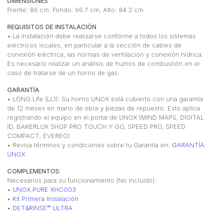
DIMENSIONES
Frente: 86 cm. Fondo: 96.7 cm, Alto: 84.2 cm
REQUISITOS DE INSTALACIÓN
• La instalación debe realizarse conforme a todos los sistemas
eléctricos locales, en particular a la sección de cables de
conexión eléctrica, las normas de ventilación y conexión hídrica.
Es necesario realizar un análisis de humos de combustión en el
caso de tratarse de un horno de gas.
GARANTÍA
•⁠ ⁠LONG.Life (LL1): Su horno UNOX está cubierto con una garantía
de 12 meses en mano de obra y piezas de repuesto. Esto aplica
registrando el equipo en el portal de UNOX (MIND MAPS, DIGITAL
ID, BAKERLUX SHOP PRO TOUCH Y GO, SPEED PRO, SPEED
COMPACT, EVEREO)
•⁠ Revisa términos y condiciones sobre tu Garantía en:
GARANTÍA
UNOX
COMPLEMENTOS:
Necesarios para su funcionamiento (No incluido):
•
UNOX.PURE XHC003
•
Kit Primera Instalación
•
DET&RINSE™ ULTRA