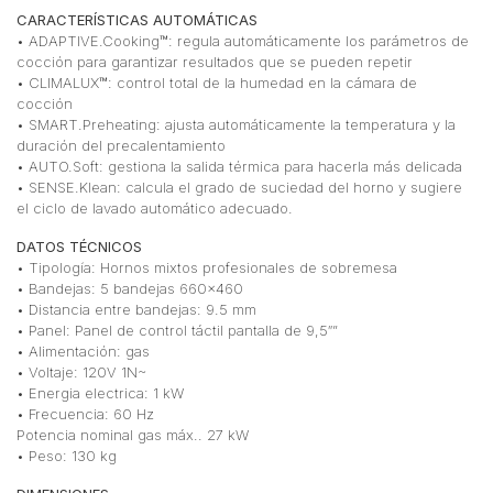
CARACTERÍSTICAS AUTOMÁTICAS
• ADAPTIVE.Cooking™: regula automáticamente los parámetros de
cocción para garantizar resultados que se pueden repetir
• CLIMALUX™: control total de la humedad en la cámara de
cocción
• SMART.Preheating: ajusta automáticamente la temperatura y la
duración del precalentamiento
• AUTO.Soft: gestiona la salida térmica para hacerla más delicada
• SENSE.Klean: calcula el grado de suciedad del horno y sugiere
el ciclo de lavado automático adecuado.
DATOS TÉCNICOS
• Tipología: Hornos mixtos profesionales de sobremesa
• Bandejas: 5 bandejas 660×460
• Distancia entre bandejas: 9.5 mm
• Panel: Panel de control táctil pantalla de 9,5″”
• Alimentación: gas
• Voltaje: 120V 1N~
• Energia electrica: 1 kW
• Frecuencia: 60 Hz
Potencia nominal gas máx.. 27 kW
• Peso: 130 kg