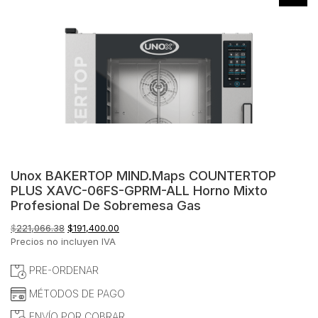
Unox BAKERTOP MIND.Maps COUNTERTOP
PLUS XAVC-06FS-GPRM-ALL Horno Mixto
Profesional De Sobremesa Gas
El
El
$
221,066.38
$
191,400.00
precio
precio
Precios no incluyen IVA
original
actual
era:
es:
PRE-ORDENAR
$221,066.38.
$191,400.00.
MÉTODOS DE PAGO
ENVÍO POR COBRAR