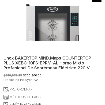
Unox BAKERTOP MIND.Maps COUNTERTOP
PLUS XEBC-10FS-EPRM-AL Horno Mixto
Profesional De Sobremesa Eléctrico 220 V
El
El
$
289,673.28
$
250,800.00
precio
precio
Precios no incluyen IVA
original
actual
era:
es:
PRE-ORDENAR
$289,673.28.
$250,800.00.
MÉTODOS DE PAGO
ENVÍO POR COBRAR