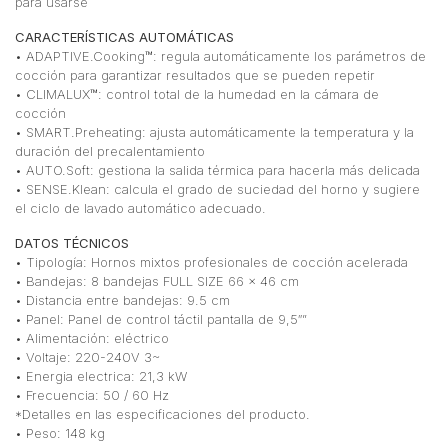
para usarse
CARACTERÍSTICAS AUTOMÁTICAS
• ADAPTIVE.Cooking™: regula automáticamente los parámetros de
cocción para garantizar resultados que se pueden repetir
• CLIMALUX™: control total de la humedad en la cámara de
cocción
• SMART.Preheating: ajusta automáticamente la temperatura y la
duración del precalentamiento
• AUTO.Soft: gestiona la salida térmica para hacerla más delicada
• SENSE.Klean: calcula el grado de suciedad del horno y sugiere
el ciclo de lavado automático adecuado.
DATOS TÉCNICOS
• Tipología: Hornos mixtos profesionales de cocción acelerada
• Bandejas: 8 bandejas FULL SIZE 66 x 46 cm
• Distancia entre bandejas: 9.5 cm
• Panel: Panel de control táctil pantalla de 9,5″”
• Alimentación: eléctrico
• Voltaje: 220-240V 3~
• Energia electrica: 21,3 kW
• Frecuencia: 50 / 60 Hz
*Detalles en las especificaciones del producto.
• Peso: 148 kg