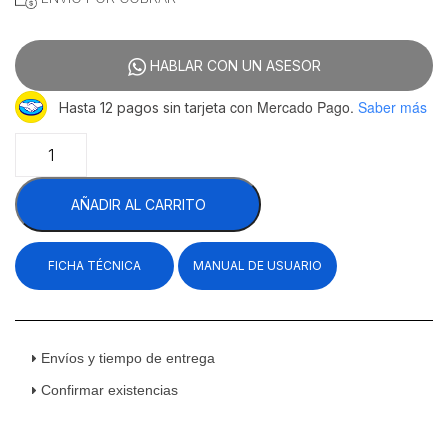
HABLAR CON UN ASESOR
con Mercado Pago.
Saber más
Hasta 12 pagos sin tarjeta
Unox
BAKERTOP
MIND.Maps
AÑADIR AL CARRITO
COUNTERTOP
PLUS
XEBC-
FICHA TÉCNICA
MANUAL DE USUARIO
10FS-
EPRM-
AL
Horno
Mixto
Envíos y tiempo de entrega
Profesional
Confirmar existencias
De
Sobremesa
Eléctrico