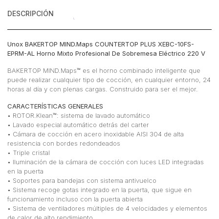
220
DESCRIPCIÓN
V
cantidad
Unox BAKERTOP MIND.Maps COUNTERTOP PLUS XEBC-10FS-
EPRM-AL Horno Mixto Profesional De Sobremesa Eléctrico 220 V
BAKERTOP MIND.Maps™ es el horno combinado inteligente que
puede realizar cualquier tipo de cocción, en cualquier entorno, 24
horas al día y con plenas cargas. Construido para ser el mejor.
CARACTERÍSTICAS GENERALES
• ROTOR.Klean™: sistema de lavado automático
• Lavado especial automático detrás del carter
• Cámara de cocción en acero inoxidable AISI 304 de alta
resistencia con bordes redondeados
• Triple cristal
• Iluminación de la cámara de cocción con luces LED integradas
en la puerta
• Soportes para bandejas con sistema antivuelco
• Sistema recoge gotas integrado en la puerta, que sigue en
funcionamiento incluso con la puerta abierta
• Sistema de ventiladores múltiples de 4 velocidades y elementos
de calor de alto rendimiento