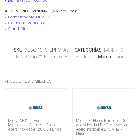
•
DET&RINSE™ ULTRA
ACCESORIO OPCIONAL (No incluido):
•
Fermentadora LIEVOX
•
Campana Ventless
•
Stand Alto
SKU
: XEBC-10FS-EPRM-AL
CATEGORÍAS
:
BAKERTOP
MIND.Maps™
,
Eléctrico
,
Hornos
,
Unox
Marca
:
Unox
PRODUCTOS SIMILARES
Migsa MC12D Horno
Migsa G1 Horno Flashchef De
Microondas Comercial Digital
Alta Velocidad De Triple Acción
Acero Inoxidable 120 v 34 Litros
Acero Inoxidable 240 v 18.7
Litros