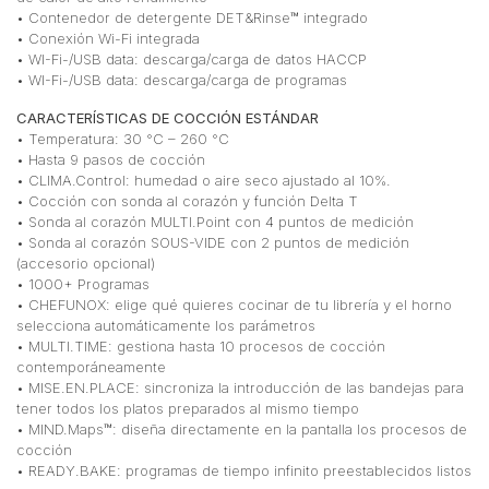
• Contenedor de detergente DET&Rinse™ integrado
• Conexión Wi-Fi integrada
• WI-Fi-/USB data: descarga/carga de datos HACCP
• WI-Fi-/USB data: descarga/carga de programas
CARACTERÍSTICAS DE COCCIÓN ESTÁNDAR
• Temperatura: 30 °C – 260 °C
• Hasta 9 pasos de cocción
• CLIMA.Control: humedad o aire seco ajustado al 10%.
• Cocción con sonda al corazón y función Delta T
• Sonda al corazón MULTI.Point con 4 puntos de medición
• Sonda al corazón SOUS-VIDE con 2 puntos de medición
(accesorio opcional)
• 1000+ Programas
• CHEFUNOX: elige qué quieres cocinar de tu librería y el horno
selecciona automáticamente los parámetros
• MULTI.TIME: gestiona hasta 10 procesos de cocción
contemporáneamente
• MISE.EN.PLACE: sincroniza la introducción de las bandejas para
tener todos los platos preparados al mismo tiempo
• MIND.Maps™: diseña directamente en la pantalla los procesos de
cocción
• READY.BAKE: programas de tiempo infinito preestablecidos listos