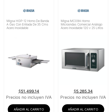
Migsa HGP-12 Horno De Banda
Migsa MC09A Horno
A Gas Con Entrada De 35 Cms
Microondas Comercial Análogo
Acero Inoxidable
Acero Inoxidable 120 v 25 Litros
$
51,499.14
$
5,285.34
Precios no incluyen IVA
Precios no incluyen IVA
AÑADIR AL CARRITO
AÑADIR AL CARRITO