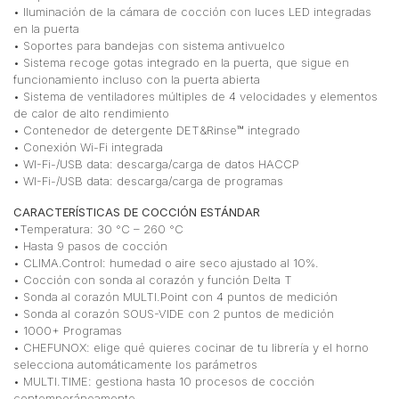
• Iluminación de la cámara de cocción con luces LED integradas
en la puerta
• Soportes para bandejas con sistema antivuelco
• Sistema recoge gotas integrado en la puerta, que sigue en
funcionamiento incluso con la puerta abierta
• Sistema de ventiladores múltiples de 4 velocidades y elementos
de calor de alto rendimiento
• Contenedor de detergente DET&Rinse™ integrado
• Conexión Wi-Fi integrada
• WI-Fi-/USB data: descarga/carga de datos HACCP
• WI-Fi-/USB data: descarga/carga de programas
CARACTERÍSTICAS DE COCCIÓN ESTÁNDAR
•Temperatura: 30 °C – 260 °C
• Hasta 9 pasos de cocción
• CLIMA.Control: humedad o aire seco ajustado al 10%.
• Cocción con sonda al corazón y función Delta T
• Sonda al corazón MULTI.Point con 4 puntos de medición
• Sonda al corazón SOUS-VIDE con 2 puntos de medición
• 1000+ Programas
• CHEFUNOX: elige qué quieres cocinar de tu librería y el horno
selecciona automáticamente los parámetros
• MULTI.TIME: gestiona hasta 10 procesos de cocción
contemporáneamente