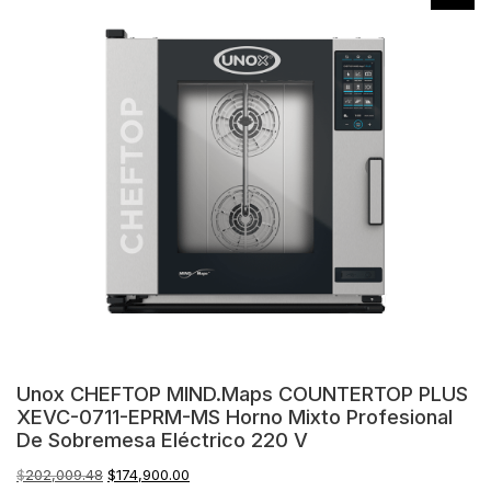
Unox CHEFTOP MIND.Maps COUNTERTOP PLUS
XEVC-0711-EPRM-MS Horno Mixto Profesional
De Sobremesa Eléctrico 220 V
El
El
$
202,009.48
$
174,900.00