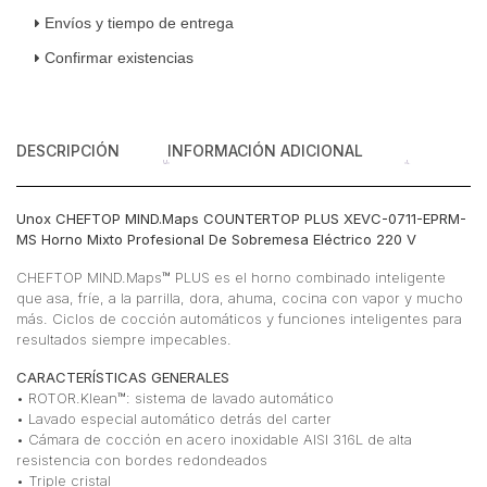
Mixto
Envíos y tiempo de entrega
Profesional
Confirmar existencias
De
Sobremesa
Eléctrico
220
DESCRIPCIÓN
INFORMACIÓN ADICIONAL
V
cantidad
Unox CHEFTOP MIND.Maps COUNTERTOP PLUS XEVC-0711-EPRM-
MS Horno Mixto Profesional De Sobremesa Eléctrico 220 V
CHEFTOP MIND.Maps™ PLUS es el horno combinado inteligente
que asa, fríe, a la parrilla, dora, ahuma, cocina con vapor y mucho
más. Ciclos de cocción automáticos y funciones inteligentes para
resultados siempre impecables.
CARACTERÍSTICAS GENERALES
• ROTOR.Klean™: sistema de lavado automático
• Lavado especial automático detrás del carter
• Cámara de cocción en acero inoxidable AISI 316L de alta
resistencia con bordes redondeados
• Triple cristal