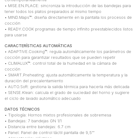
• MISE.EN.PLACE: sincroniza la introducción de las bandejas para
tener todos los platos preparados al mismo tiempo
• MIND.Maps™: diseña directamente en la pantalla los procesos de
cocción
• READY.COOK programas de tiempo infinito preestablecidos listos
para usarse
CARACTERÍSTICAS AUTOMÁTICAS
• ADAPTIVE.Cooking™: regula automáticamente los parámetros de
cocción para garantizar resultados que se pueden repetir
• CLIMALUX™: control total de la humedad en la cámara de
cocción
• SMART.Preheating: ajusta automáticamente la temperatura y la
duración del precalentamiento
• AUTO.Soft: gestiona la salida térmica para hacerla más delicada
• SENSE.Klean: calcula el grado de suciedad del horno y sugiere
el ciclo de lavado automático adecuado
DATOS TÉCNICOS
• Tipología: Hornos mixtos profesionales de sobremesa
• Bandejas: 7 bandejas GN 1/1
• Distancia entre bandejas: 6.7 cm
• Panel: Panel de control táctil pantalla de 9,5″”