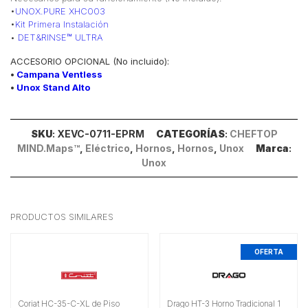
•
UNOX.PURE XHC003
•
Kit Primera Instalación
•
DET&RINSE™ ULTRA
ACCESORIO OPCIONAL (No incluido):
•
Campana Ventless
•
Unox Stand Alto
SKU
: XEVC-0711-EPRM
CATEGORÍAS
:
CHEFTOP
MIND.Maps™
,
Eléctrico
,
Hornos
,
Hornos
,
Unox
Marca
:
Unox
PRODUCTOS SIMILARES
OFERTA
Coriat HC-35-C-XL de Piso
Drago HT-3 Horno Tradicional 1