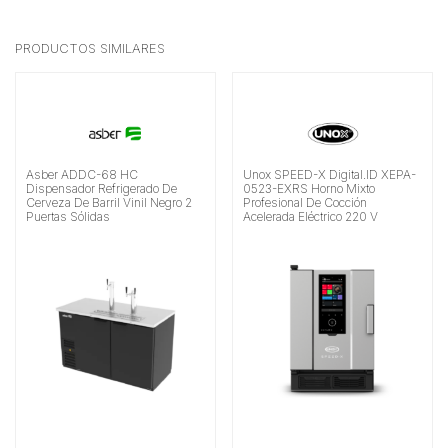
PRODUCTOS SIMILARES
Asber ADDC-68 HC
Unox SPEED-X Digital.ID XEPA-
Dispensador Refrigerado De
0523-EXRS Horno Mixto
Cerveza De Barril Vinil Negro 2
Profesional De Cocción
Puertas Sólidas
Acelerada Eléctrico 220 V