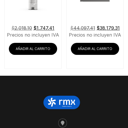
El
El
El
El
$
2,018.10
$
1,747.41
$
44,097.41
$
38,179.31
precio
precio
precio
pre
Precios no incluyen IVA
Precios no incluyen IVA
original
actual
original
act
era:
es:
era:
es:
AÑADIR AL CARRITO
AÑADIR AL CARRITO
$2,018.10.
$1,747.41.
$44,097.41.
$38