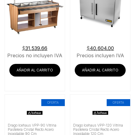
$
31,539.66
$
40,604.00
Precios no incluyen IVA
Precios incluyen IVA
AÑADIR AL CARRITO
AÑADIR AL CARRITO
OFERTA
OFERTA
Drago Icehaus VPP-90 Vitrina
Drago Icehaus VPP-120 Vitrina
Pastelera Cristal Recto Acero
Pastelera Cristal Recto Acero
Inoxidable 90 Cm
Inoxidable 120 Cm