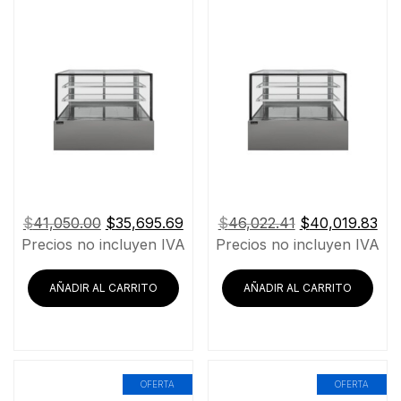
El
El
El
El
$
41,050.00
$
35,695.69
$
46,022.41
$
40,019.83
precio
precio
precio
pre
Precios no incluyen IVA
Precios no incluyen IVA
original
actual
original
act
era:
es:
era:
es:
AÑADIR AL CARRITO
AÑADIR AL CARRITO
$41,050.00.
$35,695.69.
$46,022.41.
$40
OFERTA
OFERTA