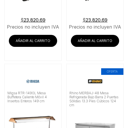
$
23,820.69
$
23,820.69
Precios no incluyen IVA
Precios no incluyen IVA
AÑADIR AL CARRITO
AÑADIR AL CARRITO
OFERTA
Migsa RTR-1490L Mesa
Rhino MERBAJ-48 Mesa
Buffetera Caliente Móvil 4
Refrigerada Bajo Barra 2 Puertas
Insertos Enteros 149 cm
Sólidas 13.3 Pies Cúbicos 124
cm