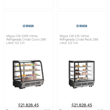
Migsa CW-235R Vitrina
Migsa CW-235 Vitrina
Refrigerada Cristal Curvo 288
Refrigerada Cristal Recto 288
Litros 122 Cm
Litros 122 Cm
$
21,828.45
$
21,828.45