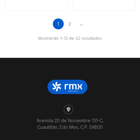
1
2
→
Ordenado
Mostrando 1–12 de 22 resultados
por
precio:
bajo
a
alto
Avenida 20 de Noviembre 131-C,
Cuautitlán, Edo Mex, C.P. 54800