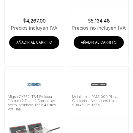
$
4,267.00
$
5,134.48
Precios incluyen IVA
Precios no incluyen IVA
AÑADIR AL CARRITO
AÑADIR AL CARRITO
Migsa CKEF2LTS4 Freidora
Metalcubas PAM1000 Placa
Eléctrica 2 Tinas 2 Canastillas
Calefactora Acero Inoxidable
Acero Inoxidable 127 v 4 Litros
90×45 Cm 127 V
Por Tina