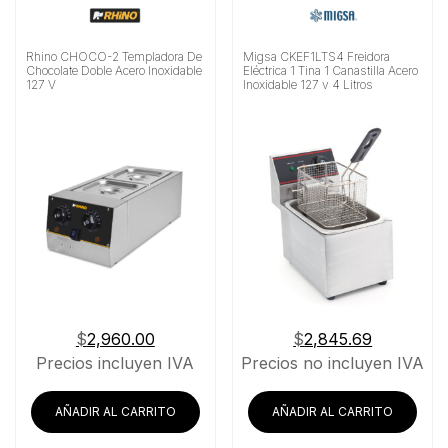
Rhino CHOCO-2 Templadora De
Migsa CKEF1LTS4 Freidora
Chocolate Doble Acero Inoxidable
Eléctrica 1 Tina 1 Canastilla Acero
127 V
Inoxidable 127 v 4 Litros
$
2,960.00
$
2,845.69
Precios incluyen IVA
Precios no incluyen IVA
AÑADIR AL CARRITO
AÑADIR AL CARRITO