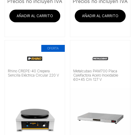
Precios no incluyen IVA
Precios no incluyen IVA
AÑADIR AL CARRITO
AÑADIR AL CARRITO
OFERTA
Rhino CREPE-40 Crepera
Metalcubas PAM700 Placa
Sencilla Eléctrica Circular 220 V
Calefactora Acero Inoxidable
60×45 Cm 127 V