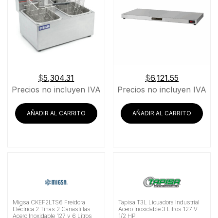
$
5,304.31
$
6,121.55
Precios no incluyen IVA
Precios no incluyen IVA
AÑADIR AL CARRITO
AÑADIR AL CARRITO
Migsa CKEF2LTS6 Freidora
Tapisa T3L Licuadora Industrial
Eléctrica 2 Tinas 2 Canastillas
Acero Inoxidable 3 Litros 127 V
Acero Inoxidable 127 v 6 Litros
1/2 HP