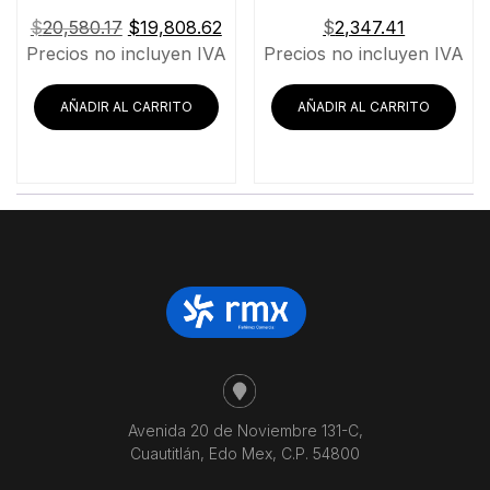
El
El
$
20,580.17
$
19,808.62
$
2,347.41
precio
precio
Precios no incluyen IVA
Precios no incluyen IVA
original
actual
era:
es:
AÑADIR AL CARRITO
AÑADIR AL CARRITO
$20,580.17.
$19,808.62.
Avenida 20 de Noviembre 131-C,
Cuautitlán, Edo Mex, C.P. 54800