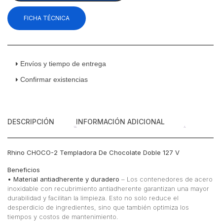
Chocolate
FICHA TÉCNICA
Doble
Acero
Inoxidable
127
V
Envíos y tiempo de entrega
cantidad
Confirmar existencias
DESCRIPCIÓN
INFORMACIÓN ADICIONAL
Rhino CHOCO-2 Templadora De Chocolate Doble 127 V
Beneficios
• Material antiadherente y duradero
– Los contenedores de acero
inoxidable con recubrimiento antiadherente garantizan una mayor
durabilidad y facilitan la limpieza. Esto no solo reduce el
desperdicio de ingredientes, sino que también optimiza los
tiempos y costos de mantenimiento.