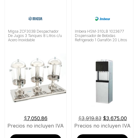
Migsa ZCF303B Despachador
Imbera HSM-310LB 1023677
De Jugos 3 Tanques 8 Litros c/u
Dispensador de Bebidas
Acero Inoxidable
Refrigerado 1 Garrafón 20 Litros
El
El
$
7,050.86
$
3,919.83
$
3,675.00
precio
prec
Precios no incluyen IVA
Precios no incluyen IVA
original
actu