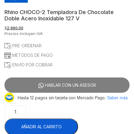
Rhino CHOCO-2 Templadora De Chocolate
Doble Acero Inoxidable 127 V
$
2,960.00
Precios incluyen IVA
PRE-ORDENAR
MÉTODOS DE PAGO
ENVÍO POR COBRAR
HABLAR CON UN ASESOR
con Mercado Pago.
Saber más
Hasta 12 pagos sin tarjeta
Rhino
CHOCO-
2
AÑADIR AL CARRITO
Templadora
De