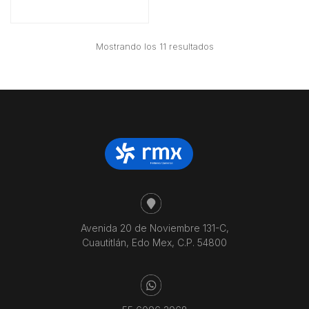
Ordenado
Mostrando los 11 resultados
por
precio:
bajo
a
alto
Avenida 20 de Noviembre 131-C,
Cuautitlán, Edo Mex, C.P. 54800