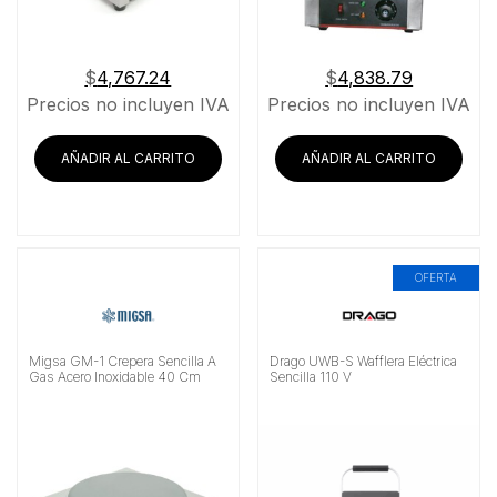
$
4,767.24
$
4,838.79
Precios no incluyen IVA
Precios no incluyen IVA
AÑADIR AL CARRITO
AÑADIR AL CARRITO
OFERTA
Migsa GM-1 Crepera Sencilla A
Drago UWB-S Wafflera Eléctrica
Gas Acero Inoxidable 40 Cm
Sencilla 110 V