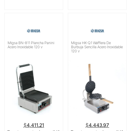
Migsa BN-811 Plancha Panini
Migsa HK-Q1 Wafflera De
Acero Inoxidable 120 v
Burbuja Sencilla Acero Inoxidable
120 v
$
4,411.21
$
4,443.97