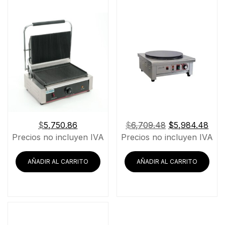
El
El
$
5,750.86
$
6,709.48
$
5,984.48
precio
prec
Precios no incluyen IVA
Precios no incluyen IVA
original
actu
era:
es:
AÑADIR AL CARRITO
AÑADIR AL CARRITO
$6,709.48.
$5,9