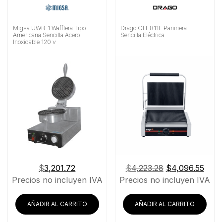
Migsa UWB-1 Wafflera Tipo
Drago GH-811E Paninera
Americana Sencilla Acero
Sencilla Eléctrica
Inoxidable 120 v
El
El
$
3,201.72
$
4,223.28
$
4,096.55
precio
prec
Precios no incluyen IVA
Precios no incluyen IVA
original
actu
era:
es:
AÑADIR AL CARRITO
AÑADIR AL CARRITO
$4,223.28.
$4,0