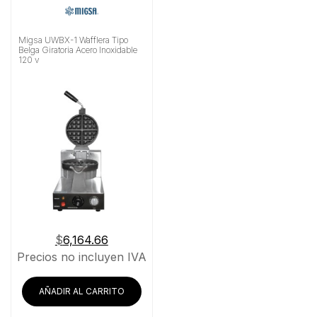
Migsa UWBX-1 Wafflera Tipo
Belga Giratoria Acero Inoxidable
120 v
$
6,164.66
Precios no incluyen IVA
AÑADIR AL CARRITO